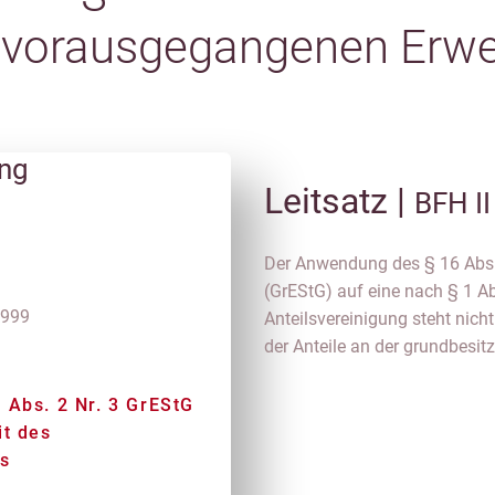
s vorausgegangenen Erw
ung
Leitsatz |
BFH II
Der Anwendung des § 16 Abs.
(GrEStG) auf eine nach § 1 Ab
 999
Anteilsvereinigung steht nic
der Anteile an der grundbesit
 Abs. 2 Nr. 3 GrEStG
it des
s