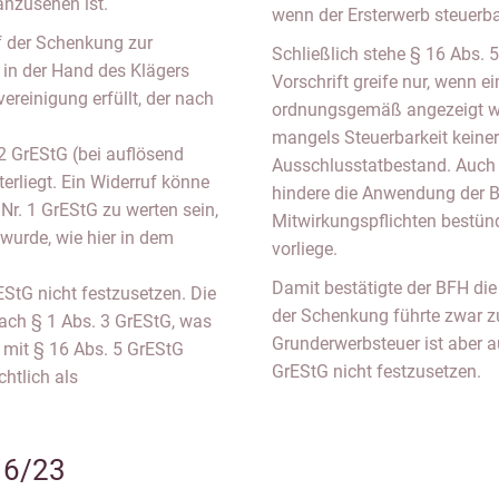
anzusehen ist.
wenn der Ersterwerb steuerba
uf der Schenkung zur
Schließlich stehe § 16 Abs.
 in der Hand des Klägers
Vorschrift greife nur, wenn e
ereinigung erfüllt, der nach
ordnungsgemäß angezeigt wu
mangels Steuerbarkeit keiner
2 GrEStG (bei auflösend
Ausschlusstatbestand. Auch 
erliegt. Ein Widerruf könne
hindere die Anwendung der B
 Nr. 1 GrEStG zu werten sein,
Mitwirkungspflichten bestünd
 wurde, wie hier in dem
vorliege.
Damit bestätigte der BFH die
EStG nicht festzusetzen. Die
der Schenkung führte zwar zu
ach § 1 Abs. 3 GrEStG, was
Grunderwerbsteuer ist aber a
it § 16 Abs. 5 GrEStG
GrEStG nicht festzusetzen.
chtlich als
16/23