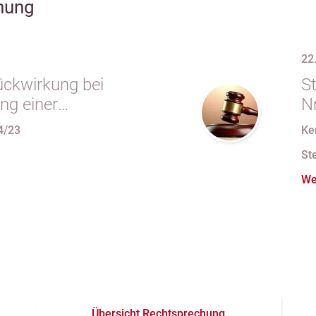
hung
22
ückwirkung bei
S
ng einer
Nr
ragung wegen
S
4/23
Ke
 Geschäftsgrundlage
v
St
We
Übersicht Rechtsprechung