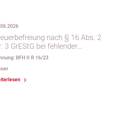
.06.2026
teuerbefreiung nach § 16 Abs. 2
. 3 GrEStG bei fehlender
teuerbarkeit des
nnung: BFH II R 16/23
orausgegangenen Erwerbs
euer
iterlesen