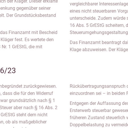
ch der Kläger. Dieser erklärte
vergleichbarer Interessenla
chenkung gegenüber seiner
eines nicht steuerbaren Vor
elt. Der Grundstücksbestand
unterscheide. Zudem würde s
16 Abs. 5 GrEStG scheitern,
 das Finanzamt mit Bescheid
Steuerumgehungsgestaltunge
läger fest. Es wertete den
Das Finanzamt beantragt dah
 Nr. 1 GrEStG, die mit
Klage abzuweisen. Der Kläge
16/23
unbegründet zurückgewiesen.
Rückübertragungsanspruch od
 dass die für den Widerruf
einzuordnen sei – in beiden F
zwar grundsätzlich nach § 1
Entgegen der Auffassung des 
e Steuer aber nach § 16 Abs. 2
Ersterwerb steuerbar gewesen
5 GrEStG steht dem nicht
früheren Zustand steuerlich 
n, ob als maßgeblicher
Doppelbelastung zu vermeide