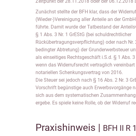
Zeitpunkt der 28.11.2018 oder der 06.12.2018 
Zunächst stellte der BFH klar, dass der Widerr
(Wieder-)Vereinigung aller Anteile an der GmbH
führte. Damit wurde der Tatbestand der Anteilsv
§ 1 Abs. 3 Nr. 1 GrEStG (bei schuldrechtlicher
Rückübertragungsverpflichtung) oder nach Nr. 
bedingter Abtretung) der Grunderwerbsteuer unt
als einseitiges Rechtsgeschäft i.S.d. § 1 Abs. 3
wenn das Widerrufsrecht vertraglich vereinbart
notariellen Schenkungsvertrag von 2016.
Die Steuer sei jedoch nach § 16 Abs. 2 Nr. 3 Gr
Vorschrift begünstige auch Erwerbsvorgänge n
sich aus dem systematischen Zusammenhang m
ergebe. Es spiele keine Rolle, ob der Widerruf re
Praxishinweis |
BFH II R 