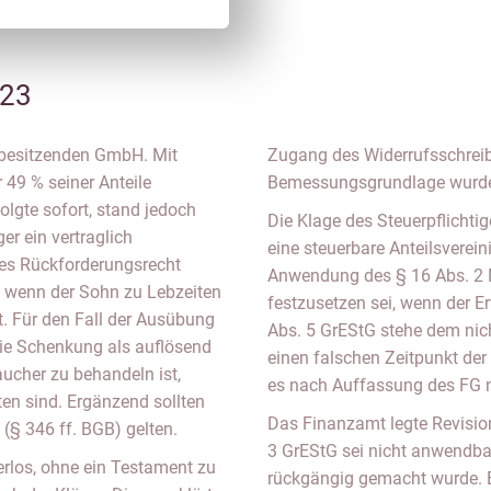
/23
ndbesitzenden GmbH. Mit
Zugang des Widerrufsschreibe
 49 % seiner Anteile
Bemessungsgrundlage wurde
olgte sofort, stand jedoch
Die Klage des Steuerpflichti
er ein vertraglich
eine steuerbare Anteilsverei
ses Rückforderungsrecht
Anwendung des § 16 Abs. 2 N
 wenn der Sohn zu Lebzeiten
festzusetzen sei, wenn der 
. Für den Fall der Ausübung
Abs. 5 GrEStG stehe dem nic
die Schenkung als auflösend
einen falschen Zeitpunkt der
aucher zu behandeln ist,
es nach Auffassung des FG n
n sind. Ergänzend sollten
Das Finanzamt legte Revision 
 (§ 346 ff. BGB) gelten.
3 GrEStG sei nicht anwendbar
erlos, ohne ein Testament zu
rückgängig gemacht wurde. 