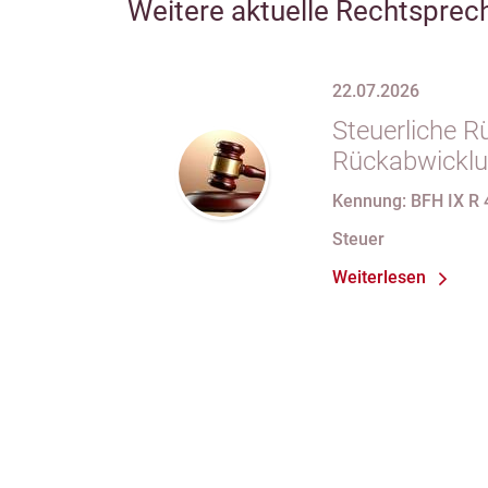
Weitere aktuelle Rechtsprec
22.07.2026
Steuerliche R
Rückabwicklu
Anteilsübert
Kennung: BFH IX R 
Wegfalls der
Steuer
Weiterlesen