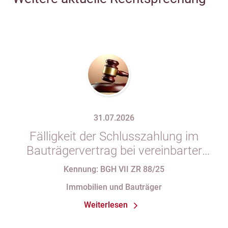
31.07.2026
Fälligkeit der Schlusszahlung im
Bauträgervertrag bei vereinbarter
Zahlung „nach vollständiger
Kennung: BGH VII ZR 88/25
Fertigstellung“ trotz im
Immobilien und Bauträger
Abnahmeprotokoll festgehaltener
Weiterlesen
Mängel am Sondereigentum