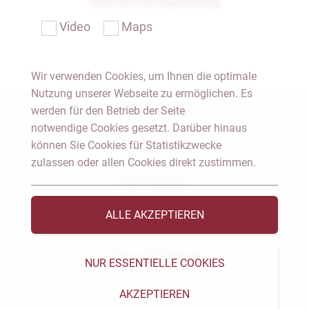
Übersicht Rechtsprechung
Video
Maps
Wir verwenden Cookies, um Ihnen die optimale
Nutzung unserer Webseite zu ermöglichen. Es
Notar Dresden
werden für den Betrieb der Seite
notwendige Cookies gesetzt. Darüber hinaus
können Sie Cookies für Statistikzwecke
Fachgebiete
zulassen oder allen Cookies direkt zustimmen.
Das Notariat
ALLE AKZEPTIEREN
Vorträge & Veröffentlichungen
Videos & Podcast
NUR ESSENTIELLE COOKIES
AKZEPTIEREN
Aktuelles