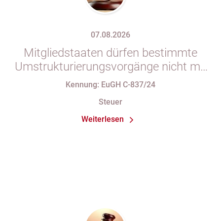
07.08.2026
Mitgliedstaaten dürfen bestimmte
Umstrukturierungsvorgänge nicht mit
indirekten Steuern belasten
Kennung: EuGH C-837/24
Steuer
Weiterlesen