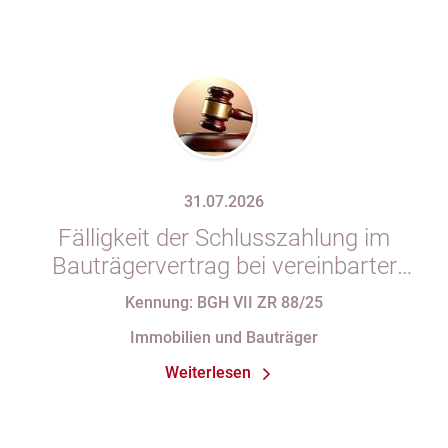
31.07.2026
Fälligkeit der Schlusszahlung im
Bauträgervertrag bei vereinbarter
Zahlung „nach vollständiger
Kennung: BGH VII ZR 88/25
Fertigstellung“ trotz im
Immobilien und Bauträger
Abnahmeprotokoll festgehaltener
Weiterlesen
Mängel am Sondereigentum