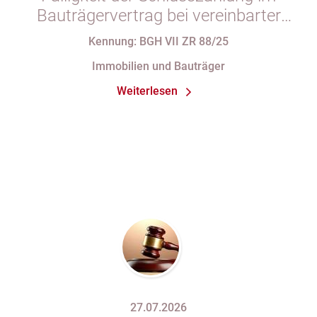
Bauträgervertrag bei vereinbarter
Zahlung „nach vollständiger
Kennung: BGH VII ZR 88/25
Fertigstellung“ trotz im
Immobilien und Bauträger
Abnahmeprotokoll festgehaltener
Weiterlesen
Mängel am Sondereigentum
27.07.2026