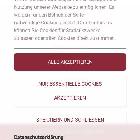
Nutzung unserer Webseite zu ermöglichen. Es
Notar Dresden
werden für den Betrieb der Seite
notwendige Cookies gesetzt. Darüber hinaus
können Sie Cookies für Statistikzwecke
Fachgebiete
zulassen oder allen Cookies direkt zustimmen.
Das Notariat
ALLE AKZEPTIEREN
Vorträge & Veröffentlichungen
Videos & Podcast
NUR ESSENTIELLE COOKIES
AKZEPTIEREN
Aktuelles
Formularservice
SPEICHERN UND SCHLIESSEN
© Heckschen & Salomon - Notare 2026
Datenschutzerklärung