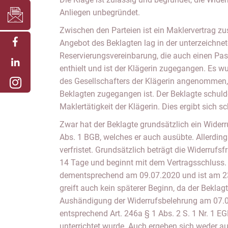
Anliegen unbegründet.
Zwischen den Parteien ist ein Maklervertrag 
Angebot des Beklagten lag in der unterzeichne
Reservierungsvereinbarung, die auch einen Pas
enthielt und ist der Klägerin zugegangen. Es 
des Gesellschafters der Klägerin angenomme
Beklagten zugegangen ist. Der Beklagte schulde
Maklertätigkeit der Klägerin. Dies ergibt sich 
Zwar hat der Beklagte grundsätzlich ein Wider
Abs. 1 BGB, welches er auch ausübte. Allerdings
verfristet. Grundsätzlich beträgt die Widerruf
14 Tage und beginnt mit dem Vertragsschluss. 
dementsprechend am 09.07.2020 und ist am 23
greift auch kein späterer Beginn, da der Beklagt
Aushändigung der Widerrufsbelehrung am 07
entsprechend Art. 246a § 1 Abs. 2 S. 1 Nr. 1 E
unterrichtet wurde. Auch ergeben sich weder 