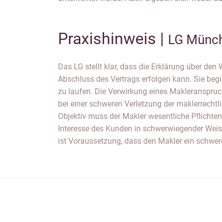
Praxishinweis |
LG Münch
Das LG stellt klar, dass die Erklärung über den 
Vorsatz oder diesem nahekommende grobe Fah
Abschluss des Vertrags erfolgen kann. Sie be
unterbliebenen Aufklärung über Hochwasserrisi
zu laufen. Die Verwirkung eines Makleranspruc
Fall. Eine Reservierungsvereinbarung wie hier en
bei einer schweren Verletzung der maklerrechtli
für einen Maklervertrag und stellt damit keine A
Objektiv muss der Makler wesentliche Pflichte
Interesse des Kunden in schwerwiegender Weis
ist Voraussetzung, dass den Makler ein schweres