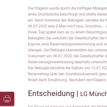
Die Klägerin wurde durch die hälftigen Miteig
Rechnung gestellt hat, erklärte der Bekla
eines Grundstücks beauftragt und stellte dieses
ein. Nach Interesse des Beklagten sendete die
06.07.2020 eine E-Mail mit Fotos, Grundriss… 
Einen Tag später kam es zu einem Besichtigun
Beklagten, bei welchem der Gesellschafter der 
Expose, eine Reservierungsvereinbarung und e
übergab. Der Beklagte übersendete das unterze
Dokument am 08.07.2020, der Gesellschafter de
Reservierungsvereinbarung ebenfalls untersch
Der Beklagte bezahlte die Gebühr am 13.07.20
Notarvertrag über den Grundstückserwerb gesc
findet darin Erwähnung. Nachdem die Klägerin
Entscheidung |
LG Münch
Die Klage ist zulässig und begründet, die Wide