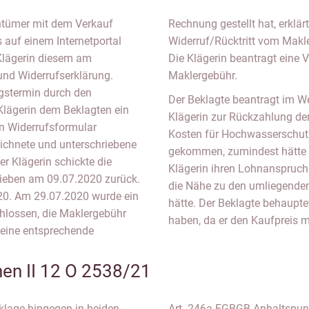
entümer mit dem Verkauf
gte „vorsorglich“ den
 auf einem Internetportal
Widerruf/Rücktritt vom Makl
 Klägerin diesem am
Die Klägerin beantragt eine V
und Widerrufserklärung.
Maklergebühr.
gstermin durch den
Der Beklagte beantragt im We
Klägerin dem Beklagten ein
Klägerin zur Rückzahlung de
in Widerrufsformular
Kosten für Hochwasserschutz.
ichnete und unterschriebene
gekommen, zumindest hätte e
r Klägerin schickte die
Klägerin ihren Lohnanspruch 
rieben am 09.07.2020 zurück.
die Nähe zu den umliegend
20. Am 29.07.2020 wurde ein
hätte. Der Beklagte behaupte
hlossen, die Maklergebühr
haben, da er den Kaufpreis m
 eine entsprechende
en II 12 O 2538/21
rklage hingegen in beiden
Art. 246a EGBGB Anhaltspunk