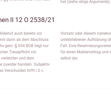
hat (siehe obige Argumente).
en II 12 O 2538/21
Widerruf auch bereits vor
rlässigkeit. Bei einer
ginnt dann ab dem Abschluss
kogebiete ist dies nicht der
hs gem. § 654 BGB liegt nur
thält die essentialia negotii
chen Treuepflicht vor.
GB, sondern den Vertrag
n verletzten und dem
selbst dar.
e zuwider handeln. Subjektiv
 Verschulden trifft i.S.v.