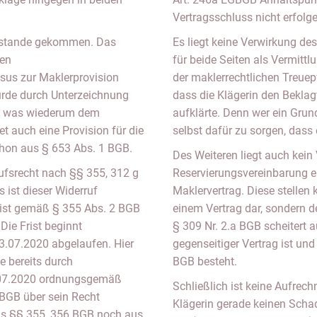
Vertragsschluss nicht erfolg
zustande gekommen. Das
Es liegt keine Verwirkung des
ten
für beide Seiten als Vermitt
sus zur Maklerprovision
der maklerrechtlichen Treuep
wurde durch Unterzeichnung
dass die Klägerin den Beklag
n, was wiederum dem
aufklärte. Denn wer ein Grun
t auch eine Provision für die
selbst dafür zu sorgen, dass 
schon aus § 653 Abs. 1 BGB.
Des Weiteren liegt auch kein
rufsrecht nach §§ 355, 312 g
Reservierungsvereinbarung ent
 ist dieser Widerruf
Maklervertrag. Diese stelle
sfrist gemäß § 355 Abs. 2 BGB
einem Vertrag dar, sondern d
Die Frist beginnt
§ 309 Nr. 2.a BGB scheitert 
.07.2020 abgelaufen. Hier
gegenseitiger Vertrag ist un
e bereits durch
BGB besteht.
.07.2020 ordnungsgemäß
Schließlich ist keine Aufrec
GBGB über sein Recht
Klägerin gerade keinen Scha
aus §§ 355, 356 BGB noch aus