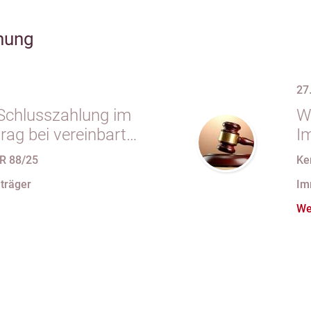
hung
27
r Schlusszahlung im
W
rag bei vereinbarter
I
 vollständiger
R 88/25
Ke
“ trotz im
träger
Im
koll festgehaltener
We
ondereigentum