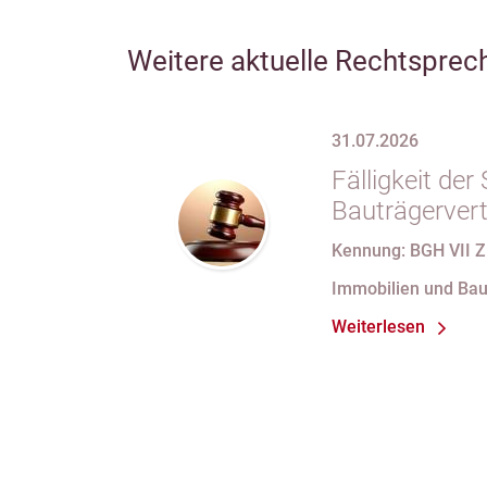
Weitere aktuelle Rechtsprec
31.07.2026
Fälligkeit de
Bauträgervert
Zahlung „nach
Kennung: BGH VII Z
Fertigstellung
Immobilien und Bau
Abnahmeproto
Weiterlesen
Mängel am S