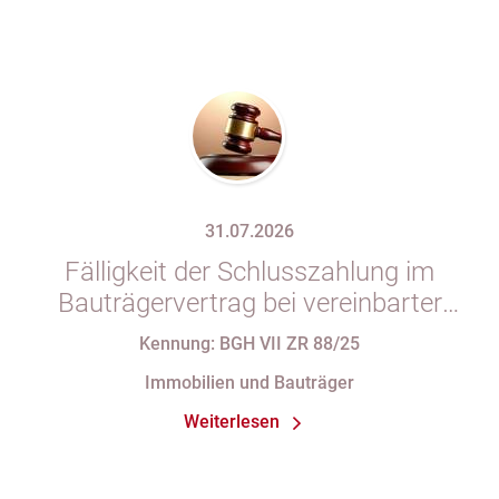
31.07.2026
Fälligkeit der Schlusszahlung im
Bauträgervertrag bei vereinbarter
Zahlung „nach vollständiger
Kennung: BGH VII ZR 88/25
Fertigstellung“ trotz im
Immobilien und Bauträger
Abnahmeprotokoll festgehaltener
Weiterlesen
Mängel am Sondereigentum