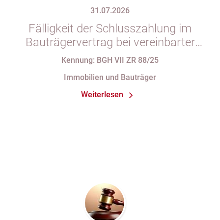
31.07.2026
Fälligkeit der Schlusszahlung im
Bauträgervertrag bei vereinbarter
Zahlung „nach vollständiger
Kennung: BGH VII ZR 88/25
Fertigstellung“ trotz im
Immobilien und Bauträger
Abnahmeprotokoll festgehaltener
Weiterlesen
Mängel am Sondereigentum