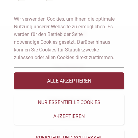
Wir verwenden Cookies, um Ihnen die optimale
Nutzung unserer Webseite zu ermöglichen. Es
Notar Dresden
werden für den Betrieb der Seite
notwendige Cookies gesetzt. Darüber hinaus
können Sie Cookies für Statistikzwecke
Fachgebiete
zulassen oder allen Cookies direkt zustimmen.
Das Notariat
ALLE AKZEPTIEREN
Vorträge & Veröffentlichungen
Videos & Podcast
NUR ESSENTIELLE COOKIES
AKZEPTIEREN
Aktuelles
Formularservice
SPEICHERN UND SCHLIESSEN