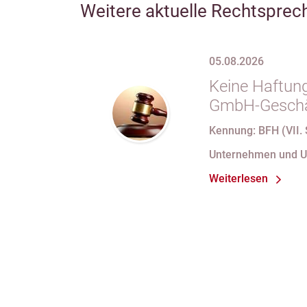
Weitere aktuelle Rechtsprec
05.08.2026
Keine Haftung
GmbH-Geschäf
69 Satz 1 i.V
Kennung: BFH (VII. 
nach Verlust 
Unternehmen und 
bei fortdauer
Weiterlesen
Handelsregist