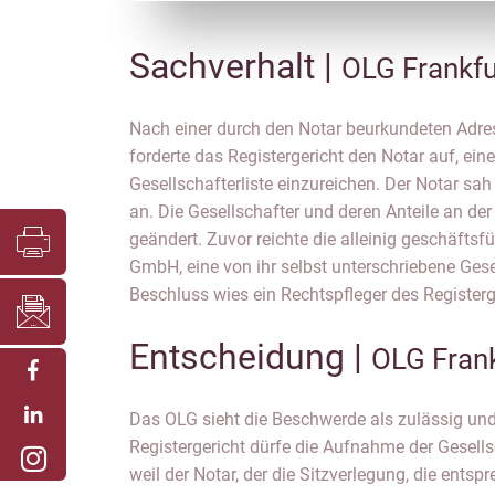
Sachverhalt |
OLG Frankf
Nach einer durch den Notar beurkundeten Adr
zurück. Gegen den Beschluss legte der Not
forderte das Registergericht den Notar auf, eine
Rechtspfleger half der Beschwerde nicht ab und legte sie 
Gesellschafterliste einzureichen. Der Notar sah 
dem Senat vor. Es stellte sich die Frage, ob ein N
an. Die Gesellschafter und deren Anteile an de
einreichen muss, wenn dieser lediglich bei einer
geändert. Zuvor reichte die alleinig geschäftsf
GmbH, eine von ihr selbst unterschriebene Gesel
Beschluss wies ein Rechtspfleger des Register
Entscheidung |
OLG Fran
Das OLG sieht die Beschwerde als zulässig un
unterschriftsbeglaubigt hat, die Gesellschafterliste n
Registergericht dürfe die Aufnahme der Gesellsc
eingereicht hat. Es genüge die von der Gesch
weil der Notar, der die Sitzverlegung, die entsp