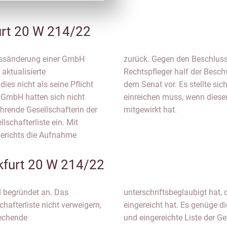
urt 20 W 214/22
essänderung einer GmbH
ar Beschwerde ein. Der
 aktualisierte
zur Entscheidung
dies nicht als seine Pflicht
otar eine Gesellschafterliste
r GmbH hatten sich nicht
 Adressänderung der Firma
ührende Gesellschafterin der
mitgewirkt hat.
lschafterliste ein. Mit
gerichts die Aufnahme
kfurt 20 W 214/22
d begründet an. Das
icht unterschrieben und
hafterliste nicht verweigern,
äftsführerin unterschriebene
rechende
und eingereichte Liste der Ge