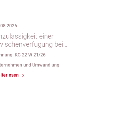
.08.2026
zulässigkeit einer
wischenverfügung bei
ndgültigem
nnung: KG 22 W 21/26
intragungshindernis und
ternehmen und Umwandlung
nforderungen an die
iterlesen
amensgebung einer eGbR im
sellschaftsregister