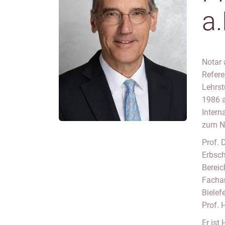
a.
Notar 
Refere
Lehrst
1986 a
Intern
zum No
Prof. 
Erbsch
Bereic
Fachan
Bielef
Prof.
Er ist