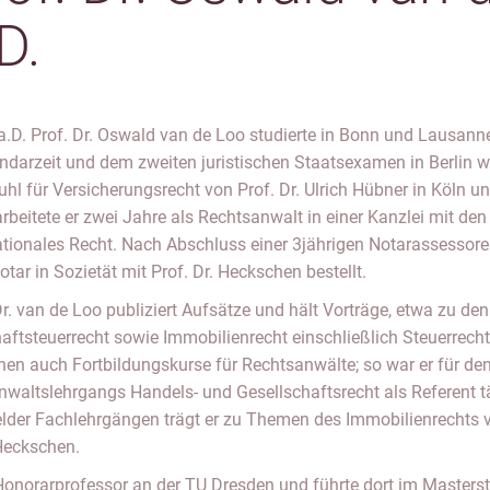
D.
a.D. Prof. Dr. Oswald van de Loo studierte in Bonn und Lausan
ndarzeit und dem zweiten juristischen Staatsexamen in Berlin 
uhl für Versicherungsrecht von Prof. Dr. Ulrich Hübner in Köln un
rbeitete er zwei Jahre als Rechtsanwalt in einer Kanzlei mit d
ationales Recht. Nach Abschluss einer 3jährigen Notarassessor
tar in Sozietät mit Prof. Dr. Heckschen bestellt.
Dr. van de Loo publiziert Aufsätze und hält Vorträge, etwa zu 
aftsteuerrecht sowie Immobilienrecht einschließlich Steuerrecht 
hen auch Fortbildungskurse für Rechtsanwälte; so war er für 
waltslehrgangs Handels- und Gesellschaftsrecht als Referent tä
elder Fachlehrgängen trägt er zu Themen des Immobilienrechts vor
 Heckschen.
 Honorarprofessor an der TU Dresden und führte dort im Maste