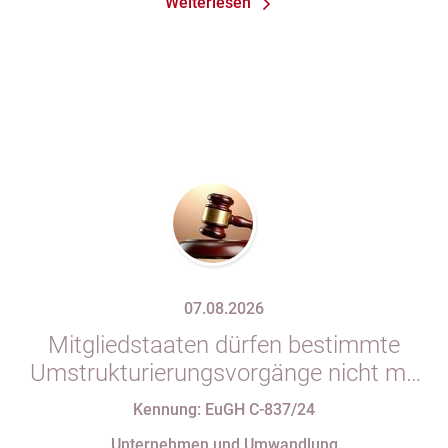
Weiterlesen
07.08.2026
Mitgliedstaaten dürfen bestimmte
Umstrukturierungsvorgänge nicht mit
indirekten Steuern belasten
Kennung: EuGH C-837/24
Unternehmen und Umwandlung