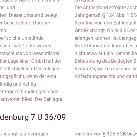
gs- und
Die Anfechtung erfolgte auch
en. Dieser Umstand belegt
Jahr gemäß § 124 Abs. 1 BGB
er Gesellschaft. Darüber
Kenntnis von den Zahlungstit
ren.
GmbH erlangt. Ob er die Kenn
über solche Umstände
erlangen können, ist demgeg
enen er weiß oder wissen
Anfechtungsfrist kommt es a
entschluss von wesentlicher
nicht etwa auf ein Kennen-kö
ller Lage einer GmbH hat der
Behauptung des Beklagten übe
bindlichkeiten offenzulegen.
Verkäufer, weil es sich um e
ungspflicht, wenn der eine
Anfechtungsrechts und damit 
tändig und richtig
Vertragsverhandlungen nach
antwortet blieb. Der Beklagte
denburg 7 U 36/09
eiligungskaufverträgen
reien Selbstbestimmung