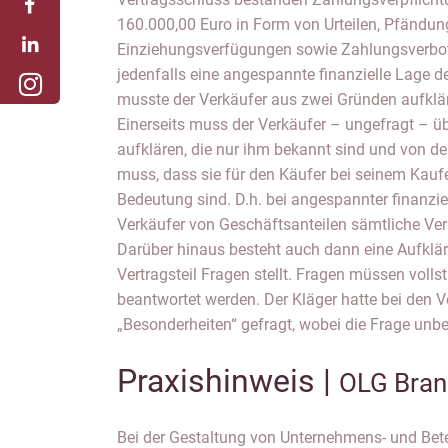
160.000,00 Euro in Form von Urteilen, Pfändun
Einziehungsverfügungen sowie Zahlungsverbot
jedenfalls eine angespannte finanzielle Lage d
musste der Verkäufer aus zwei Gründen aufklä
Einerseits muss der Verkäufer – ungefragt – 
aufklären, die nur ihm bekannt sind und von d
muss, dass sie für den Käufer bei seinem Kauf
Bedeutung sind. D.h. bei angespannter finanzie
Verkäufer von Geschäftsanteilen sämtliche Ver
Darüber hinaus besteht auch dann eine Aufklär
Vertragsteil Fragen stellt. Fragen müssen volls
beantwortet werden. Der Kläger hatte bei den 
„Besonderheiten“ gefragt, wobei die Frage unbe
Praxishinweis |
OLG Bran
Bei der Gestaltung von Unternehmens- und Bet
mit dem von § 123 BGB bezweckten Schutz der f