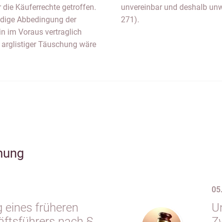
ie Käuferrechte getroffen.
JW 2007, 1058 = NZG 2007,
ndige Abbedingung der
271).
n im Voraus vertraglich
 arglistiger Täuschung wäre
hung
05
 eines früheren
Un
tsführers nach §
Z