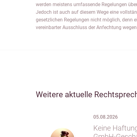
werden meistens umfassende Regelungen über d
unvereinbar und deshalb unwirksam (BGH, N
Jedoch ist auch auf diesem Wege eine vollstä
gesetzlichen Regelungen nicht möglich, denn ei
vereinbarter Ausschluss der Anfechtung wegen
Weitere aktuelle Rechtsprec
05.08.2026
Keine Haftung
GmbH-Geschäf