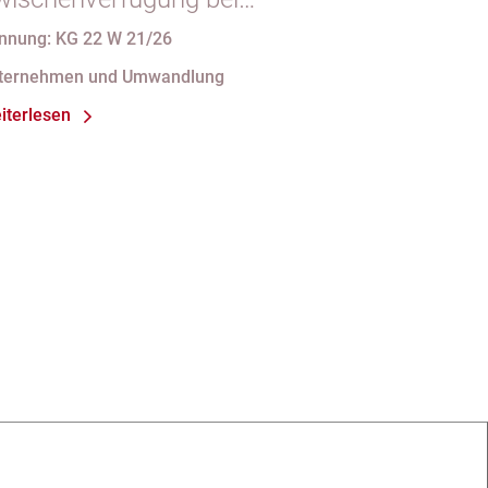
ndgültigem
nnung: KG 22 W 21/26
intragungshindernis und
ternehmen und Umwandlung
nforderungen an die
iterlesen
amensgebung einer eGbR im
sellschaftsregister