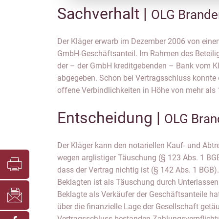
Sachverhalt |
OLG Brande
Der Kläger erwarb im Dezember 2006 von einem
bedienen. Hiervon erlangte der Kläger erstmals 
GmbH-Geschäftsanteil. Im Rahmen des Beteil
Als er im März 2008 aus der Bürgschaft i
der – der GmbH kreditgebenden – Bank vom Kl
erklärt er im Mai 2008 gegenüber dem Verkäufer de
abgegeben. Schon bei Vertragsschluss konnte di
offene Verbindlichkeiten in Höhe von mehr als 
Entscheidung |
OLG Bran
Der Kläger kann den notariellen Kauf- und Abt
wegen arglistiger Täuschung (§ 123 Abs. 1 BGB
dass der Vertrag nichtig ist (§ 142 Abs. 1 BGB
Beklagten ist als Täuschung durch Unterlassen 
Beklagte als Verkäufer der Geschäftsanteile h
über die finanzielle Lage der Gesellschaft getä
Vertragsschluss bestanden Zahlungsverpflicht