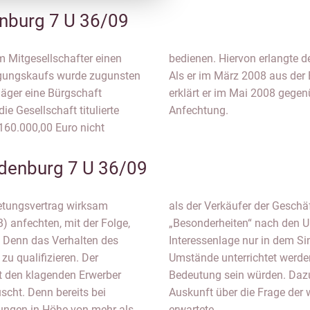
nburg 7 U 36/09
 Mitgesellschafter einen
im November 2007 Kenntnis.
igungskaufs wurde zugunsten
n Anspruch genommen wurde,
äger eine Bürgschaft
s Geschäftsanteils die
e Gesellschaft titulierte
Anfechtung.
160.000,00 Euro nicht
denburg 7 U 36/09
retungsvertrag wirksam
als der Verkäufer der Geschä
) anfechten, mit der Folge,
„Besonderheiten“ nach den U
). Denn das Verhalten des
Interessenlage nur in dem Si
zu qualifizieren. Der
Umstände unterrichtet werden
at den klagenden Erwerber
Bedeutung sein würden. Dazu 
uscht. Denn bereits bei
Auskunft über die Frage der 
ungen in Höhe von mehr als
erwartete.