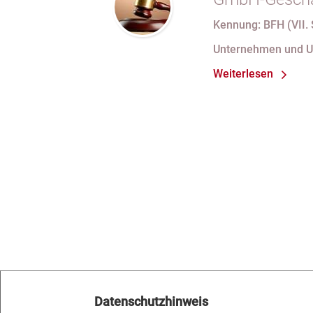
69 Satz 1 i.V
Kennung: BFH (VII. 
nach Verlust 
Unternehmen und 
bei fortdauer
Weiterlesen
Handelsregist
Datenschutzhinweis