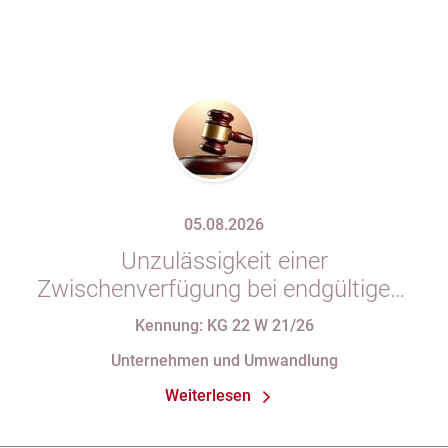
05.08.2026
Unzulässigkeit einer
Zwischenverfügung bei endgültigem
Eintragungshindernis und
Kennung: KG 22 W 21/26
Anforderungen an die Namensgebung
Unternehmen und Umwandlung
einer eGbR im Gesellschaftsregister
Weiterlesen