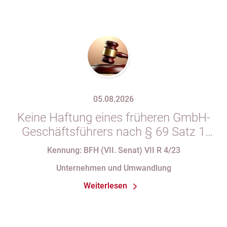
05.08.2026
Keine Haftung eines früheren GmbH-
Geschäftsführers nach § 69 Satz 1
i.V.m. § 34 Abs. 1 AO nach Verlust
Kennung: BFH (VII. Senat) VII R 4/23
seiner Organstellung bei fortdauernder
Unternehmen und Umwandlung
Eintragung im Handelsregister
Weiterlesen