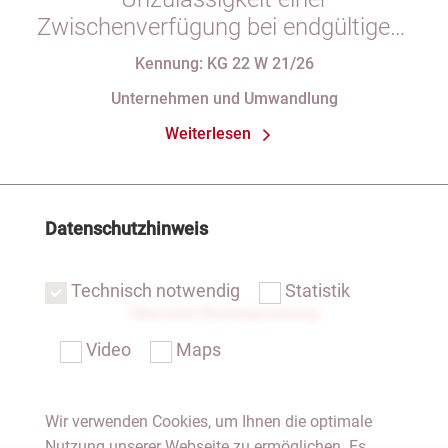
Zwischenverfügung bei endgültigem
Eintragungshindernis und
Kennung: KG 22 W 21/26
Anforderungen an die Namensgebung
Unternehmen und Umwandlung
einer eGbR im Gesellschaftsregister
Weiterlesen
Datenschutzhinweis
Technisch notwendig
Statistik
Übersicht Rechtsprechung
Video
Maps
Wir verwenden Cookies, um Ihnen die optimale
Nutzung unserer Webseite zu ermöglichen. Es