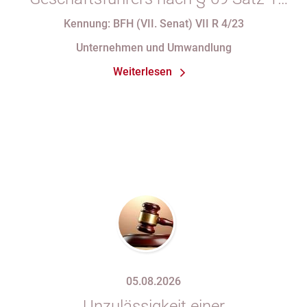
i.V.m. § 34 Abs. 1 AO nach Verlust
Kennung: BFH (VII. Senat) VII R 4/23
seiner Organstellung bei fortdauernder
Unternehmen und Umwandlung
Eintragung im Handelsregister
Weiterlesen
05.08.2026
Unzulässigkeit einer