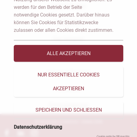
Notar Dresden
werden für den Betrieb der Seite
notwendige Cookies gesetzt. Darüber hinaus
können Sie Cookies für Statistikzwecke
Fachgebiete
zulassen oder allen Cookies direkt zustimmen.
Das Notariat
ALLE AKZEPTIEREN
Vorträge & Veröffentlichungen
Videos & Podcast
NUR ESSENTIELLE COOKIES
AKZEPTIEREN
Aktuelles
Formularservice
SPEICHERN UND SCHLIESSEN
© Heckschen & Salomon - Notare 2026
Datenschutzerklärung
Cookie optin by Olli machts