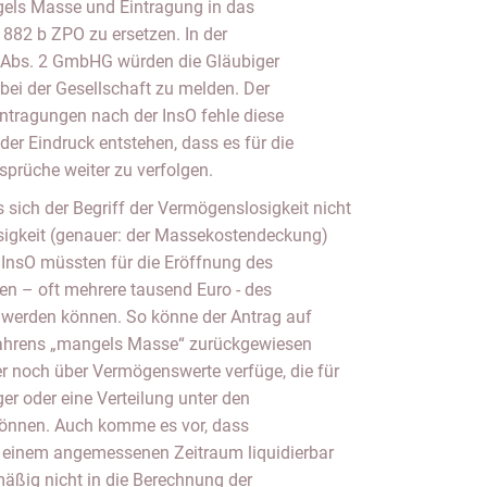
els Masse und Eintragung in das
882 b ZPO zu ersetzen. In der
Abs. 2 GmbHG würden die Gläubiger
 bei der Gesellschaft zu melden. Der
tragungen nach der InsO fehle diese
der Eindruck entstehen, dass es für die
nsprüche weiter zu verfolgen.
 sich der Begriff der Vermögenslosigkeit nicht
sigkeit (genauer: der Massekostendeckung)
 InsO müssten für die Eröffnung des
en – oft mehrere tausend Euro - des
 werden können. So könne der Antrag auf
fahrens „mangels Masse“ zurückgewiesen
r noch über Vermögenswerte verfüge, die für
er oder eine Verteilung unter den
 können. Auch komme es vor, dass
n einem angemessenen Zeitraum liquidierbar
lmäßig nicht in die Berechnung der