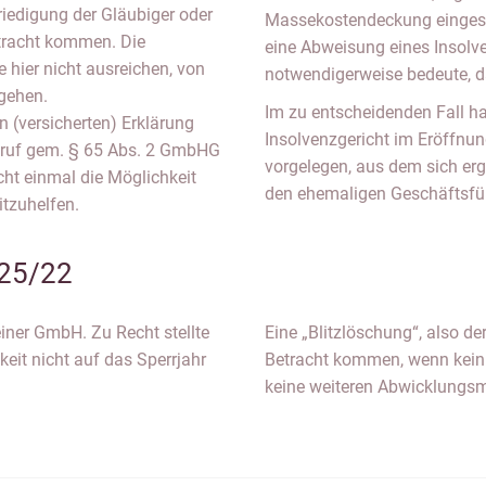
riedigung der Gläubiger oder
Massekostendeckung eingest
etracht kommen. Die
eine Abweisung eines Insolv
 hier nicht ausreichen, von
notwendigerweise bedeute, d
ugehen.
Im zu entscheidenden Fall h
 (versicherten) Erklärung
Insolvenzgericht im Eröffnu
ufruf gem. § 65 Abs. 2 GmbHG
vorgelegen, aus dem sich erg
ht einmal die Möglichkeit
den ehemaligen Geschäftsfüh
itzuhelfen.
25/22
einer GmbH. Zu Recht stellte
Eine „Blitzlöschung“, also de
eit nicht auf das Sperrjahr
Betracht kommen, wenn kein 
keine weiteren Abwicklungsm