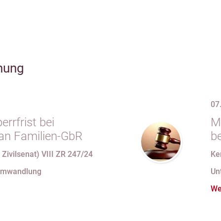
hung
07
rrfrist bei
M
an Familien-GbR
b
U
 Zivilsenat) VIII ZR 247/24
Ke
mi
Umwandlung
Un
We