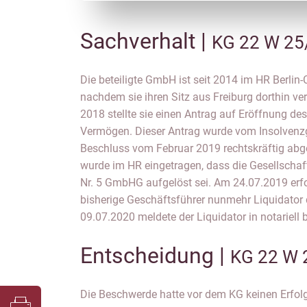
Sachverhalt |
KG 22 W 25
Die beteiligte GmbH ist seit 2014 im HR Berlin-
an, dass die Liquidation der Gesellschaft been
nachdem sie ihren Sitz aus Freiburg dorthin ve
sei. Die Veröffentlichung der Auflösung
2018 stellte sie einen Antrag auf Eröffnung des
Gläubigeraufruf sei versehentlich unt
Vermögen. Dieser Antrag wurde vom Insolvenz
Versicherungen zum Vermögen der Beteiligte
Beschluss vom Februar 2019 rechtskräftig ab
Abwicklung der Geschäfte ab. Am 09.08.2021 er
wurde im HR eingetragen, dass die Gesellschaf
notariell beglaubigter Form ergänzend, die B
Nr. 5 GmbHG aufgelöst sei. Am 24.07.2019 erfo
bisherige Geschäftsführer nunmehr Liquidator d
09.07.2020 meldete der Liquidator in notariel
Entscheidung |
KG 22 W 
Die Beschwerde hatte vor dem KG keinen Erfol