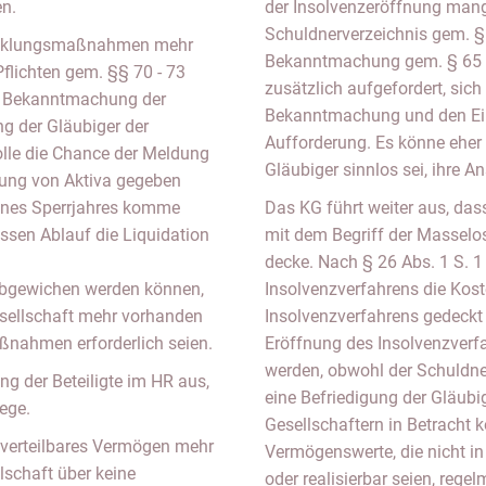
en.
der Insolvenzeröffnung mang
Schuldnerverzeichnis gem. § 
bwicklungsmaßnahmen mehr
Bekanntmachung gem. § 65 
Pflichten gem. §§ 70 - 73
zusätzlich aufgefordert, sich
de Bekanntmachung der
Bekanntmachung und den Ein
ng der Gläubiger der
Aufforderung. Es könne eher 
olle die Chance der Meldung
Gläubiger sinnlos sei, ihre A
ndung von Aktiva gegeben
ines Sperrjahres komme
Das KG führt weiter aus, dass
essen Ablauf die Liquidation
mit dem Begriff der Masselo
decke. Nach § 26 Abs. 1 S. 1
bgewichen werden können,
Insolvenzverfahrens die Kost
sellschaft mehr vorhanden
Insolvenzverfahrens gedeckt
ßnahmen erforderlich seien.
Eröffnung des Insolvenzver
werden, obwohl der Schuldne
g der Beteiligte im HR aus,
eine Befriedigung der Gläubig
ege.
Gesellschaftern in Betracht
 verteilbares Vermögen mehr
Vermögenswerte, die nicht i
llschaft über keine
oder realisierbar seien, rege