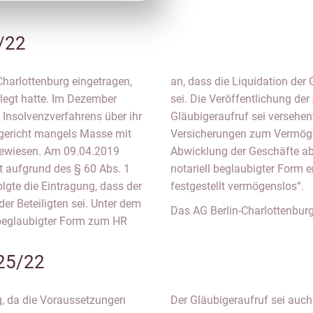
/22
Charlottenburg eingetragen,
det und die Firma erloschen
rlegt hatte. Im Dezember
 unter gleichzeitigem
 Insolvenzverfahrens über ihr
erblieben. Zudem gab er
gericht mangels Masse mit
n und zur Beendigung der
gewiesen. Am 09.04.2019
klärte der Liquidator in
t aufgrund des § 60 Abs. 1
eteiligte sei „wie bereits
lgte die Eintragung, dass der
festgestellt vermögenslos“.
er Beteiligten sei. Unter dem
Das AG Berlin-Charlottenbur
l beglaubigter Form zum HR
25/22
g, da die Voraussetzungen
Der Gläubigeraufruf sei auc