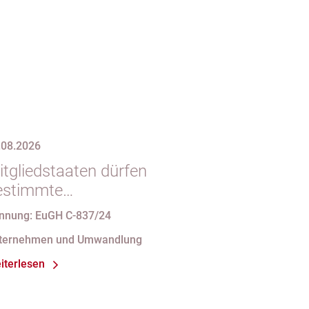
.08.2026
itgliedstaaten dürfen
estimmte
mstrukturierungsvorgänge nicht
nnung: EuGH C-837/24
t indirekten Steuern belasten
ternehmen und Umwandlung
iterlesen