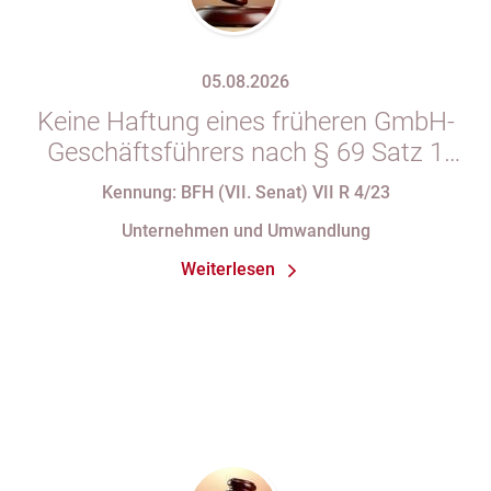
05.08.2026
Keine Haftung eines früheren GmbH-
Geschäftsführers nach § 69 Satz 1
i.V.m. § 34 Abs. 1 AO nach Verlust
Kennung: BFH (VII. Senat) VII R 4/23
seiner Organstellung bei fortdauernder
Unternehmen und Umwandlung
Eintragung im Handelsregister
Weiterlesen