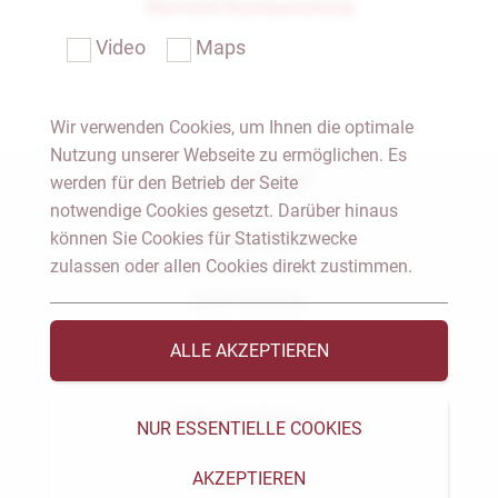
Übersicht Rechtsprechung
Video
Maps
Wir verwenden Cookies, um Ihnen die optimale
Nutzung unserer Webseite zu ermöglichen. Es
Notar Dresden
werden für den Betrieb der Seite
notwendige Cookies gesetzt. Darüber hinaus
können Sie Cookies für Statistikzwecke
Fachgebiete
zulassen oder allen Cookies direkt zustimmen.
Das Notariat
ALLE AKZEPTIEREN
Vorträge & Veröffentlichungen
Videos & Podcast
NUR ESSENTIELLE COOKIES
AKZEPTIEREN
Aktuelles