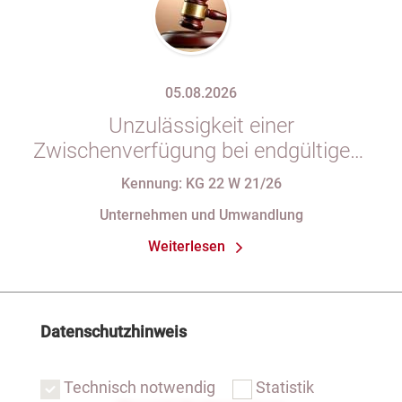
05.08.2026
Unzulässigkeit einer
Zwischenverfügung bei endgültigem
Eintragungshindernis und
Kennung: KG 22 W 21/26
Anforderungen an die Namensgebung
Unternehmen und Umwandlung
einer eGbR im Gesellschaftsregister
Weiterlesen
Datenschutzhinweis
Technisch notwendig
Statistik