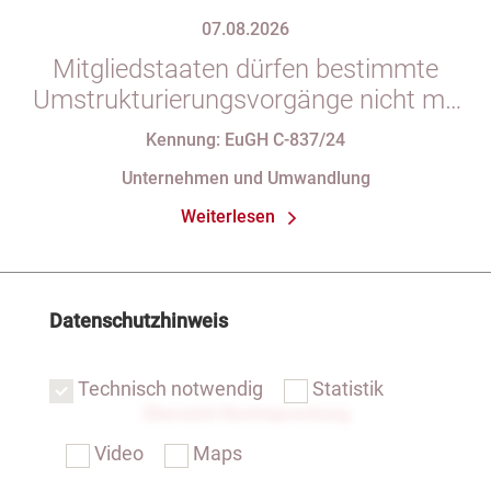
07.08.2026
Mitgliedstaaten dürfen bestimmte
Umstrukturierungsvorgänge nicht mit
indirekten Steuern belasten
Kennung: EuGH C-837/24
Unternehmen und Umwandlung
Weiterlesen
Datenschutzhinweis
Technisch notwendig
Statistik
Übersicht Rechtsprechung
Video
Maps