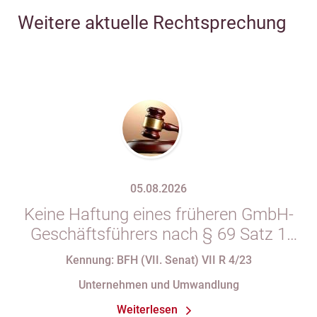
Weitere aktuelle Rechtsprechung
05.08.2026
Keine Haftung eines früheren GmbH-
Geschäftsführers nach § 69 Satz 1
i.V.m. § 34 Abs. 1 AO nach Verlust
Kennung: BFH (VII. Senat) VII R 4/23
seiner Organstellung bei fortdauernder
Unternehmen und Umwandlung
Eintragung im Handelsregister
Weiterlesen