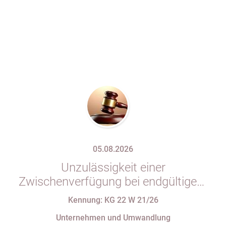
05.08.2026
Unzulässigkeit einer
Zwischenverfügung bei endgültigem
Eintragungshindernis und
Kennung: KG 22 W 21/26
Anforderungen an die Namensgebung
Unternehmen und Umwandlung
einer eGbR im Gesellschaftsregister