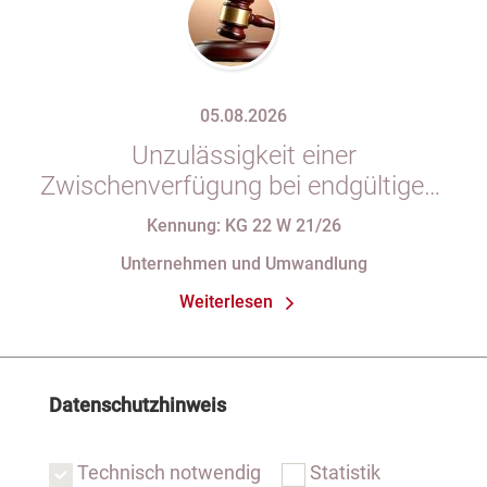
05.08.2026
Unzulässigkeit einer
Zwischenverfügung bei endgültigem
Eintragungshindernis und
Kennung: KG 22 W 21/26
Anforderungen an die Namensgebung
Unternehmen und Umwandlung
einer eGbR im Gesellschaftsregister
Weiterlesen
Datenschutzhinweis
Technisch notwendig
Statistik