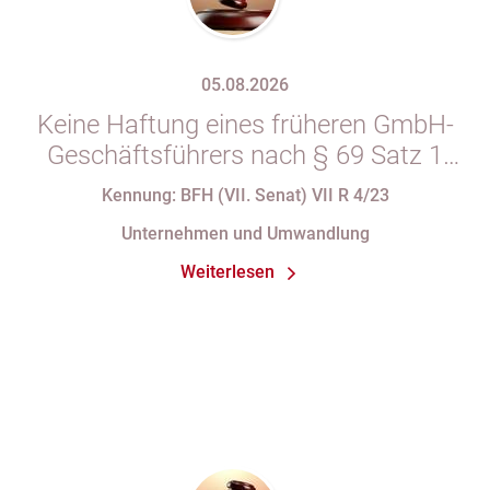
05.08.2026
Keine Haftung eines früheren GmbH-
Geschäftsführers nach § 69 Satz 1
i.V.m. § 34 Abs. 1 AO nach Verlust
Kennung: BFH (VII. Senat) VII R 4/23
seiner Organstellung bei fortdauernder
Unternehmen und Umwandlung
Eintragung im Handelsregister
Weiterlesen