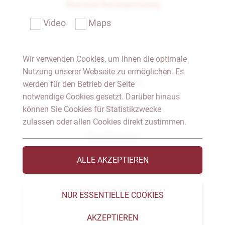
Übersicht Rechtsprechung
Video
Maps
Wir verwenden Cookies, um Ihnen die optimale
Nutzung unserer Webseite zu ermöglichen. Es
Notar Dresden
werden für den Betrieb der Seite
notwendige Cookies gesetzt. Darüber hinaus
können Sie Cookies für Statistikzwecke
Fachgebiete
zulassen oder allen Cookies direkt zustimmen.
Das Notariat
ALLE AKZEPTIEREN
Vorträge & Veröffentlichungen
Videos & Podcast
NUR ESSENTIELLE COOKIES
AKZEPTIEREN
Aktuelles