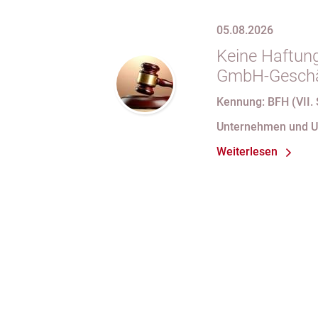
05.08.2026
Keine Haftung
GmbH-Geschäf
69 Satz 1 i.V
Kennung: BFH (VII. 
nach Verlust 
Unternehmen und 
bei fortdauer
Weiterlesen
Handelsregist