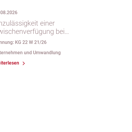
.08.2026
zulässigkeit einer
wischenverfügung bei
ndgültigem
nnung: KG 22 W 21/26
intragungshindernis und
ternehmen und Umwandlung
nforderungen an die
iterlesen
amensgebung einer eGbR im
sellschaftsregister