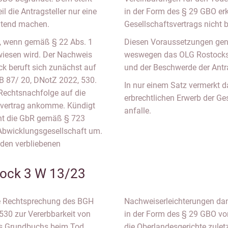
 die Antragsteller nur eine
in der Form des § 29 GBO erk
eltend machen.
Gesellschaftsvertrags nicht b
t, wenn gemäß § 22 Abs. 1
Diesen Voraussetzungen genü
wiesen wird. Der Nachweis
weswegen das OLG Rostocks 
k beruft sich zunächst auf
und der Beschwerde der Antra
 87/ 20, DNotZ 2022, 530.
In nur einem Satz vermerkt 
 Rechtsnachfolge auf die
erbrechtlichen Erwerb der Ge
svertrag ankomme. Kündigt
anfalle.
scht die GbR gemäß § 723
 Abwicklungsgesellschaft um.
 den verbliebenen
ock 3 W 13/23
ie Rechtsprechung des BGH
Nachweiserleichterungen dann
30 zur Vererbbarkeit von
in der Form des § 29 GBO vo
des Grundbuchs beim Tod
die Oberlandesgerichte zuletz