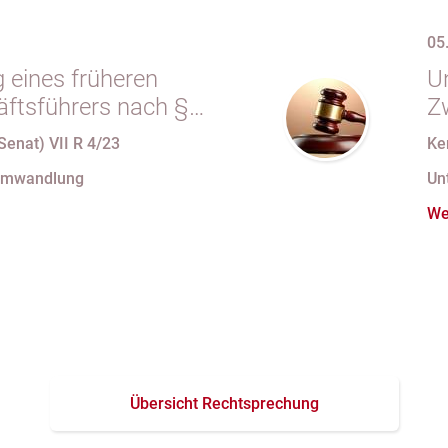
05
 eines früheren
Un
tsführers nach §
Z
.m. § 34 Abs. 1 AO
e
Senat) VII R 4/23
Ke
seiner Organstellung
E
Umwandlung
Un
nder Eintragung im
A
We
er
N
Ge
Übersicht Rechtsprechung