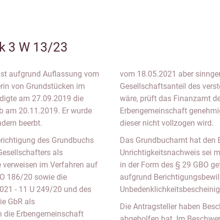
k 3 W 13/23
 ist aufgrund Auflassung vom
vom 18.05.2021 aber sinnge
rin von Grundstücken im
Gesellschaftsanteil des ver
ndigte am 27.09.2019 die
wäre, prüft das Finanzamt de
rb am 20.11.2019. Er wurde
Erbengemeinschaft genehmig
dern beerbt.
dieser nicht vollzogen wird.
Berichtigung des Grundbuchs
Das Grundbuchamt hat den B
Gesellschafters als
Unrichtigkeitsnachweis sei m
e verweisen im Verfahren auf
in der Form des § 29 GBO ge
 O 186/20 sowie die
aufgrund Berichtigungsbewilli
021 - 11 U 249/20 und des
Unbedenklichkeitsbescheini
ie GbR als
Die Antragsteller haben Bes
h die Erbengemeinschaft
abgeholfen hat. Im Beschwer