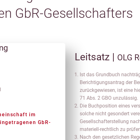
en GbR-Gesellschafters
ung
Leitsatz |
OLG R
Ist das Grundbuch nachträg
Berichtigungsantrag der B
1
zurückgewiesen, ist eine h
71 Abs. 2 GBO unzulässig.
Die Buchposition eines vers
solche nicht gesondert vere
meinschaft im
Gesellschafterstellung nac
eingetragenen GbR-
materiell-rechtlich zu prüfe
Nach den gesetzlichen Rege