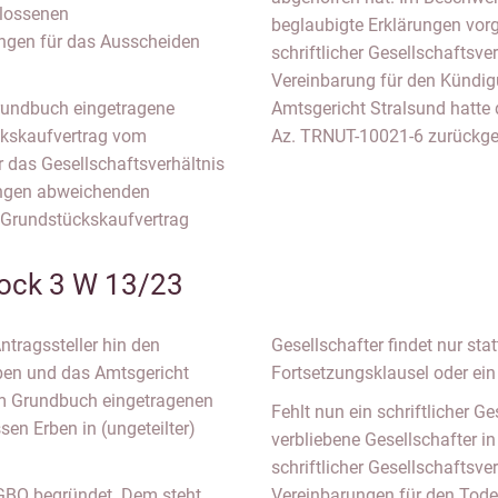
hlossenen
beglaubigte Erklärungen vorg
ungen für das Ausscheiden
schriftlicher Gesellschaftsv
Vereinbarung für den Kündigu
Grundbuch eingetragene
Amtsgericht Stralsund hatte
ckskaufvertrag vom
Az. TRNUT-10021-6 zurückge
ür das Gesellschaftsverhältnis
ungen abweichenden
 Grundstückskaufvertrag
ock 3 W 13/23
tragssteller hin den
Gesellschafter findet nur sta
ben und das Amtsgericht
Fortsetzungsklausel oder ein E
 im Grundbuch eingetragenen
Fehlt nun ein schriftlicher Ge
en Erben in (ungeteilter)
verbliebene Gesellschafter in
schriftlicher Gesellschaftsve
 GBO begründet. Dem steht
Vereinbarungen für den Tode