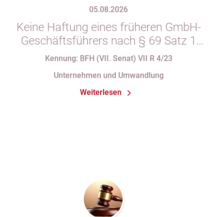
05.08.2026
Keine Haftung eines früheren GmbH-
Geschäftsführers nach § 69 Satz 1
i.V.m. § 34 Abs. 1 AO nach Verlust
Kennung: BFH (VII. Senat) VII R 4/23
seiner Organstellung bei fortdauernder
Unternehmen und Umwandlung
Eintragung im Handelsregister
Weiterlesen