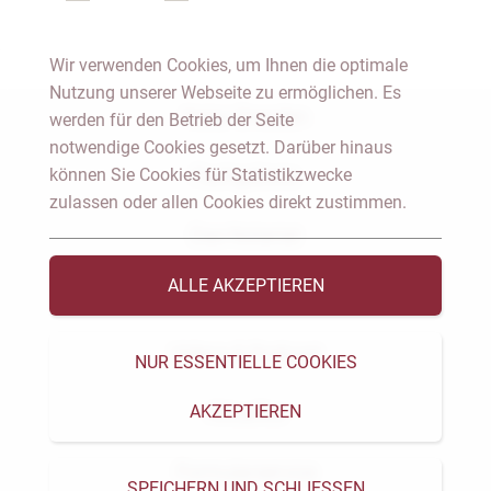
Wir verwenden Cookies, um Ihnen die optimale
Nutzung unserer Webseite zu ermöglichen. Es
Notar Dresden
werden für den Betrieb der Seite
notwendige Cookies gesetzt. Darüber hinaus
können Sie Cookies für Statistikzwecke
Fachgebiete
zulassen oder allen Cookies direkt zustimmen.
Das Notariat
ALLE AKZEPTIEREN
Vorträge & Veröffentlichungen
Videos & Podcast
NUR ESSENTIELLE COOKIES
AKZEPTIEREN
Aktuelles
Formularservice
SPEICHERN UND SCHLIESSEN