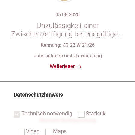
05.08.2026
Unzulässigkeit einer
Zwischenverfügung bei endgültigem
Eintragungshindernis und
Kennung: KG 22 W 21/26
Anforderungen an die Namensgebung
Unternehmen und Umwandlung
einer eGbR im Gesellschaftsregister
Weiterlesen
Datenschutzhinweis
Technisch notwendig
Statistik
Übersicht Rechtsprechung
Video
Maps