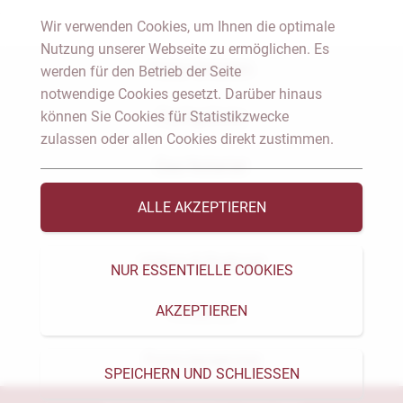
Wir verwenden Cookies, um Ihnen die optimale
Nutzung unserer Webseite zu ermöglichen. Es
Notar Dresden
werden für den Betrieb der Seite
notwendige Cookies gesetzt. Darüber hinaus
können Sie Cookies für Statistikzwecke
Fachgebiete
zulassen oder allen Cookies direkt zustimmen.
Das Notariat
ALLE AKZEPTIEREN
Vorträge & Veröffentlichungen
Videos & Podcast
NUR ESSENTIELLE COOKIES
AKZEPTIEREN
Aktuelles
Formularservice
SPEICHERN UND SCHLIESSEN