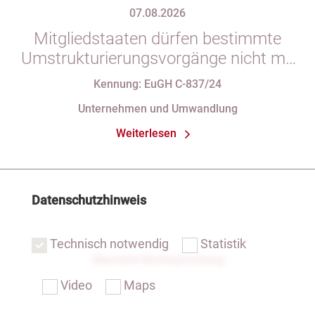
07.08.2026
Mitgliedstaaten dürfen bestimmte
Umstrukturierungsvorgänge nicht mit
indirekten Steuern belasten
Kennung: EuGH C-837/24
Unternehmen und Umwandlung
Weiterlesen
Datenschutzhinweis
Technisch notwendig
Statistik
Übersicht Rechtsprechung
Video
Maps