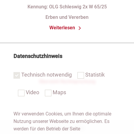
§ 29 GBO (hier: Nichtgeltendmachung
Kennung: OLG Schleswig 2x W 65/25
des Pflichtteils)
Erben und Vererben
Weiterlesen
Datenschutzhinweis
Technisch notwendig
Statistik
Übersicht Rechtsprechung
Video
Maps
Wir verwenden Cookies, um Ihnen die optimale
Nutzung unserer Webseite zu ermöglichen. Es
Notar Dresden
werden für den Betrieb der Seite