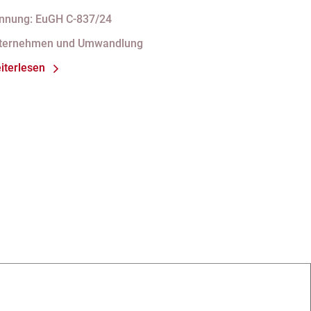
mstrukturierungsvorgänge nicht
nnung: EuGH C-837/24
t indirekten Steuern belasten
ternehmen und Umwandlung
iterlesen