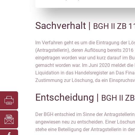
Sachverhalt |
BGH II ZB 1
Im Verfahren geht es um die Eintragung der L
anhängig ist, gegen einen Bescheid über die gesond
(Antragstellerin), deren Auflösung bereits 2016
Feststellung des Werts ihres Anteils an der A
eingetragen worden war und kurz darauf im B
Löschung der Antragstellerin könnten die En
gemacht worden war. Im Juni 2020 meldet die 
entsprechenden Einsprüche dann nicht zugestell
Liquidation in das Handelsregister an Das Fin
Zustimmung zur Löschung, da ein Einspruchsve
Entscheidung |
BGH II Z
Der BGH entschied im Sinne der Antragstellerin,
BewG der Anteilswert festgestellt – die rein
angewiesen neu zu entscheiden. Einer Löschu
Antragstellerin am Steuerverfahren stelle keine
stehe eine Beteiligung der Antragstellerin in de
Löschung dar . Dass das Finanzamt ein Inter