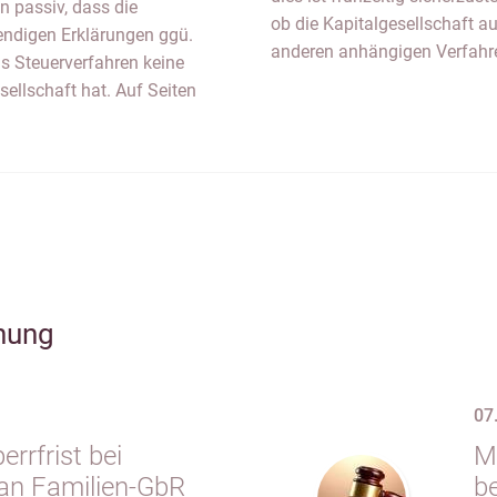
n passiv, dass die
ob die Kapitalgesellschaft au
wendigen Erklärungen ggü.
anderen anhängigen Verfahre
s Steuerverfahren keine
ellschaft hat. Auf Seiten
hung
07
rrfrist bei
M
an Familien-GbR
b