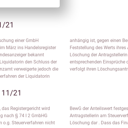
1/21
öschung einer GmbH
erte und einheitliche
 im März ins Handelsregister
ntragstellerin. Im Fall der
undesanzeiger bekannt
tscheidungen über die
Liquidatorin den Schluss der
t werden Die Antragstellerin
anzamt verweigerte jedoch die
verfolgt ihren Löschungsantr
rfahren der Liquidatorin
B 11/21
 das Registergericht wird
 passive Beteiligung der
ng nach § 74 I 2 GmbHG
n Hinderungsgrund für die
m o.g. Steuerverfahren nicht
esse an der Zustellung der