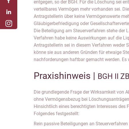
entgegen, so der BGH. Für die Löschung sei en
Bescheide habe, genüge weiterhin nicht als berechti
verteilbares Vermögen mehr vorhanden sei. Dies
Fortbestehen der Gesellschaft. Nach der Löschun
Antragstellerin über keine Vermögenswerte mehr
weiterhin beteiligtenfähig im Steuerverfahren u
Gläubigerbefriedigung oder Gesellschaftervert
Feststellungsbescheids and die Antragstelleri
Die Beteiligung am Steuerverfahren stehe der 
Voraussetzung für die Wirksamkeit und
Verfahren habe keine Auswirkungen auf die Liq
Liquidatorin. Diese habe kein Recht darauf, dass d
Antragstellerin sei in diesem Verfahren weder 
könne sie aus anderen Gründen für etwaige Ste
nachforderungen haftbar gemacht werden. Es w
Praxishinweis |
BGH II Z
Die grundlegende Frage der Wirksamkeit vo
ohne Vermögensbezug bei Löschungsanträgen bl
Hinsichtlich eines berechtigten Interesses de
Folgendes festgestellt:
Rein passive Beteiligungen an Steuerverfahren