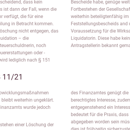
tscheidend, dass kein
gtes Interesse an einem
 ist dann der Fall, wenn die
g bliebe die Antragstellerin
 verfügt, die für eine
nd die Bekanntgabe des
eilung in Betracht kommen.
n sei weiterhin auch keine
Löschung nicht entgegen, das
 Rechtmäßigkeit ggü. der
uidation – die
er Bescheid der
Steuerschuldnerin, noch
Antragstellerin bekannt gem
uererstattungen oder -
ird lediglich nach § 151
B 11/21
n Abwicklungsmaßnahmen
des Finanzamtes genügt die r
eibt weiterhin ungeklärt.
berechtigtes Interesse, zudem
s Finanzamts wurde jedoch
entgegenstehend ein Interes
bedeutet für die Praxis, dass
abgegeben worden sein müsse
 stehen einer Löschung der
dies ist frühzeitig sicherzus