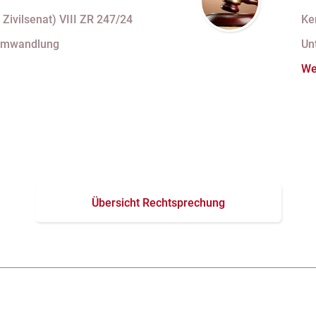
U
 Zivilsenat) VIII ZR 247/24
Ke
mi
Umwandlung
Un
We
Übersicht Rechtsprechung