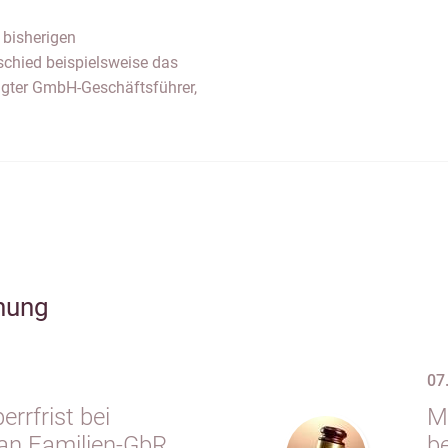
 bisherigen
schied beispielsweise das
igter GmbH-Geschäftsführer,
hung
07
rrfrist bei
M
an Familien-GbR
b