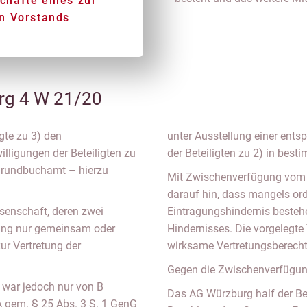
häfte eines zur
n Vorstands
g 4 W 21/20
gte zu 3) den
unter Ausstellung einer ent
ligungen der Beteiligten zu
der Beteiligten zu 2) in be
 Grundbuchamt – hierzu
Mit Zwischenverfügung vom 1
darauf hin, dass mangels o
ssenschaft, deren zwei
Eintragungshindernis bestehe
gung nur gemeinsam oder
Hindernisses. Die vorgelegte
ur Vertretung der
wirksame Vertretungsberech
Gegen die Zwischenverfügung 
 war jedoch nur von B
Das AG Würzburg half der Be
A gem. § 25 Abs. 3 S. 1 GenG