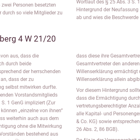
Wortlaut des § 25 Abs. 3 S.
s zwei Personen besetzten
Hintergrund der Neufassung d
 durch so viele Mitglieder zu
ab und wies die Beschwerde 
berg 4 W 21/20
von aus, dass die
dass diese ihre Gesamtvertre
ch durch beide
Gesamtvertreter den anderen 
tsprechend der herrschenden
Willenserklärung ermächtigt 
an, dass der zu
Willenserklärung allein abgi
 selbst mitwirken durfte.
Vor diesem Hintergrund sollte
genden Vorstandsmitglieds
dass die Ermächtigung durch
 S. 1 GenG impliziert (Zur
vertretungsberechtigter Anzah
 können „einzelne von ihnen“
alle Kapital- und Personeng
ss weiterhin auch aus dem
& Co. KG) sowie entsprechend
htigung ohne die Mitwirkung
26 Abs. 2, 86 BGB).
 Vorständen bestehend aus