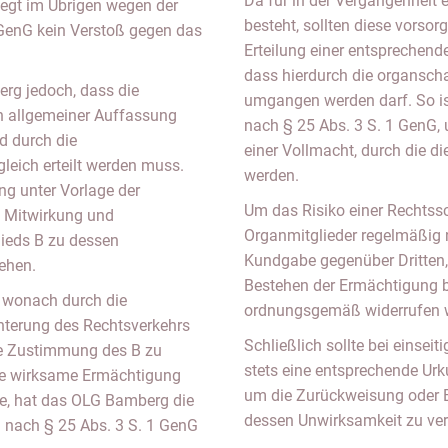
Da für in der Vergangenheit 
iegt im Übrigen wegen der
besteht, sollten diese vorso
 GenG kein Verstoß gegen das
Erteilung einer entsprechend
dass hierdurch die organsch
rg jedoch, dass die
umgangen werden darf. So is
h allgemeiner Auffassung
nach § 25 Abs. 3 S. 1 GenG, u
d durch die
einer Vollmacht, durch die d
leich erteilt werden muss.
werden.
ng unter Vorlage der
Um das Risiko einer Rechtssc
e Mitwirkung und
Organmitglieder regelmäßig n
ieds B zu dessen
Kundgabe gegenüber Dritten,
ehen.
Bestehen der Ermächtigung b
 wonach durch die
ordnungsgemäß widerrufen wo
chterung des Rechtsverkehrs
Schließlich sollte bei einse
che Zustimmung des B zu
stets eine entsprechende Ur
ie wirksame Ermächtigung
um die Zurückweisung oder 
e, hat das OLG Bamberg die
dessen Unwirksamkeit zu ver
 nach § 25 Abs. 3 S. 1 GenG