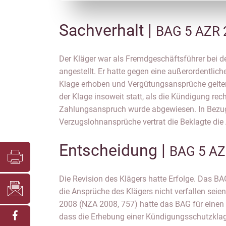
Sachverhalt |
BAG 5 AZR 
Der Kläger war als Fremdgeschäftsführer bei 
versäumt, diese Ansprüche rechtzeitig gerichtlich 
angestellt. Er hatte gegen eine außerordentlich
verwies dabei auf eine vertraglich vereinbarte zw
Klage erhoben und Vergütungsansprüche gelt
wonach Ansprüche aus dem Dienstvertrag innerh
der Klage insoweit statt, als die Kündigung rec
Fälligkeit schriftlich und innerhalb von drei Monaten 
Zahlungsanspruch wurde abgewiesen. In Bezu
Verzugslohnansprüche vertrat die Beklagte die 
Entscheidung |
BAG 5 AZ
Die Revision des Klägers hatte Erfolge. Das B
die Ansprüche des Klägers nicht verfallen seien
2008 (NZA 2008, 757) hatte das BAG für einen
dass die Erhebung einer Kündigungsschutzkla