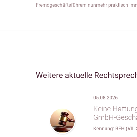
Fremdgeschäftsführern nunmehr praktisch imm
Weitere aktuelle Rechtsprec
05.08.2026
Keine Haftung
GmbH-Geschäf
69 Satz 1 i.V
Kennung: BFH (VII. 
nach Verlust 