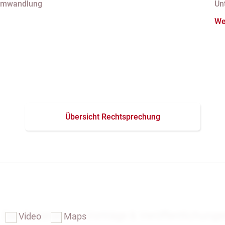
Umwandlung
Un
nder Eintragung im
A
We
er
N
Ge
Übersicht Rechtsprechung
Das Notariat
Vorträge & Veröffentlichung
Video
Maps