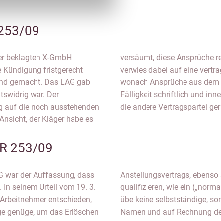
253/09
der beklagten X-GmbH
geltend zu machen. Sie
e Kündigung fristgerecht
eistufige Verfallklausel,
end gemacht. Das LAG gab
alb von drei Monaten nach
htswidrig war. Der
nach Ablehnung durch
g auf die noch ausstehenden
die andere Vertragspartei ger
Ansicht, der Kläger habe es
R 253/09
AG war der Auffassung, dass
Anstellungsvertrags, ebenso 
. In seinem Urteil vom 19. 3.
qualifizieren, wie ein („nor
 Arbeitnehmer entschieden,
übe keine selbstständige, son
ge genüge, um das Erlöschen
Namen und auf Rechnung der 