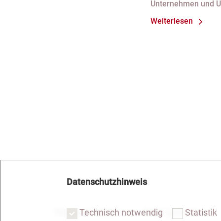
Unternehmen und 
bei fortdauer
Weiterlesen
Handelsregist
Datenschutzhinweis
Notar Dresden
Fachgebiete
Technisch notwendig
Statistik