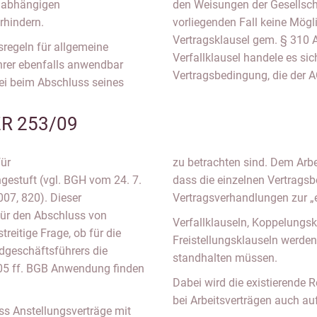
s abhängigen
den Weisungen der Gesellscha
rhindern.
vorliegenden Fall keine Mögl
Vertragsklausel gem. § 310 A
sregeln für allgemeine
Verfallklausel handele es si
rer ebenfalls anwendbar
Vertragsbedingung, die der A
ei beim Abschluss seines
ZR 253/09
ür
zu betrachten sind. Dem Arbe
gestuft (vgl. BGH vom 24. 7.
dass die einzelnen Vertragsb
07, 820). Dieser
Vertragsverhandlungen zur „e
für den Abschluss von
Verfallklauseln, Koppelungsk
treitige Frage, ob für die
Freistellungsklauseln werd
dgeschäftsführers die
standhalten müssen.
305 ff. BGB Anwendung finden
Dabei wird die existierende 
bei Arbeitsverträgen auch au
ass Anstellungsverträge mit