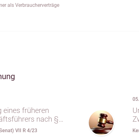
er als Verbraucherverträge
hung
05
 eines früheren
Un
tsführers nach §
Z
.m. § 34 Abs. 1 AO
e
Senat) VII R 4/23
Ke
seiner Organstellung
E