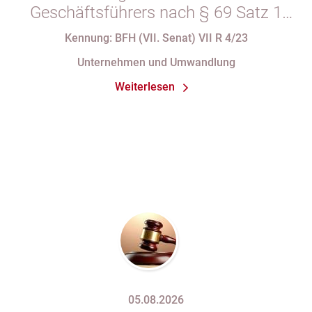
Geschäftsführers nach § 69 Satz 1
i.V.m. § 34 Abs. 1 AO nach Verlust
Kennung: BFH (VII. Senat) VII R 4/23
seiner Organstellung bei fortdauernder
Unternehmen und Umwandlung
Eintragung im Handelsregister
Weiterlesen
05.08.2026