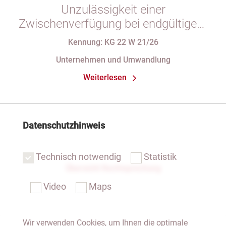
Unzulässigkeit einer
Zwischenverfügung bei endgültigem
Eintragungshindernis und
Kennung: KG 22 W 21/26
Anforderungen an die Namensgebung
Unternehmen und Umwandlung
einer eGbR im Gesellschaftsregister
Weiterlesen
Datenschutzhinweis
Technisch notwendig
Statistik
Übersicht Rechtsprechung
Video
Maps
Wir verwenden Cookies, um Ihnen die optimale