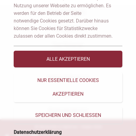
Nutzung unserer Webseite zu ermöglichen. Es
Notar Dresden
werden für den Betrieb der Seite
notwendige Cookies gesetzt. Darüber hinaus
können Sie Cookies für Statistikzwecke
Fachgebiete
zulassen oder allen Cookies direkt zustimmen.
Das Notariat
ALLE AKZEPTIEREN
Vorträge & Veröffentlichungen
Videos & Podcast
NUR ESSENTIELLE COOKIES
AKZEPTIEREN
Aktuelles
Formularservice
SPEICHERN UND SCHLIESSEN
© Heckschen & Salomon - Notare 2026
Datenschutzerklärung