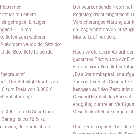
schlossenen
Der beurkundende Notar hat
aft ist mit einem
Registergericht eingereicht.
eingetragen. Einziger
Versicherungserklärung zur 
nglich E. Durch
da insgesamt davon auszuge
eteiligten zum weiteren
Mantelkauf handele.
. Außerdem wurde der Sitz der
d der Beteiligte folgende
Nach erfolglosem Ablauf der
gesetzten Frist wurde der E
wurden vom Beteiligten folg
ufgebraucht“
„Das Stammkapital ist aufge
g“: Der Beteiligte kauft von
zudem den E als Geschäftsfü
 € zum Preis von 3.000 €.
bezogen auf den Zeitpunkt de
ch vollständige
Geschäftsanteil des E in vol
endgültig zur freien Verfügu
 50.000 € durch Schaffung
Gesellschafterliste eingereic
 Betrag ist zu 50 % zu
elassen, der zugleich die
Das Registergericht hat den