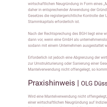
wirtschaftlichen Neugründung in Form eines „M
daher in entsprechender Anwendung der Gründ
Gesetzes die registergerichtliche Kontrolle der 
Stammkapitals erforderlich ist.
Nach der Rechtsprechung des BGH liegt eine w
dann vor, wenn eine GmbH als unternehmenslos
sodann mit einem Unternehmen ausgestattet w
Erforderlich ist jedoch eine Abgrenzung der wi
zur Umstrukturierung oder Sanierung einer Gesel
Mantelverwendung nicht offengelegt, so kommt
Praxishinweis |
OLG Düss
Wird eine Mantelverwendung nicht offengelegt, s
Bestellung eines neuen Geschäftsführers
einer wirtschaftlichen Neugründung auf Indizie
Geschäftsanteile. Der Antrag nach § 8 