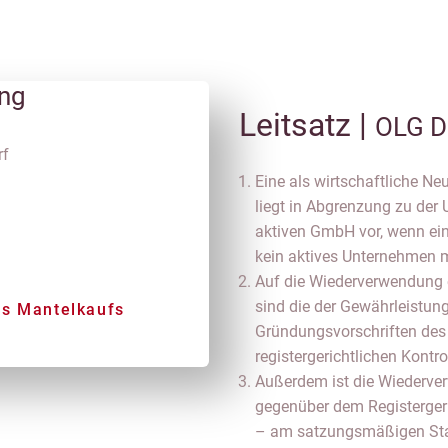
ung
Leitsatz |
OLG D
rf
Eine als wirtschaftliche 
liegt in Abgrenzung zu der
aktiven GmbH vor, wenn ein
kein aktives Unternehmen m
Auf die Wiederverwendung
sind die der Gewährleistun
es Mantelkaufs
Gründungsvorschriften des
registergerichtlichen Kont
Außerdem ist die Wiederve
gegenüber dem Registergeri
– am satzungsmäßigen Sta