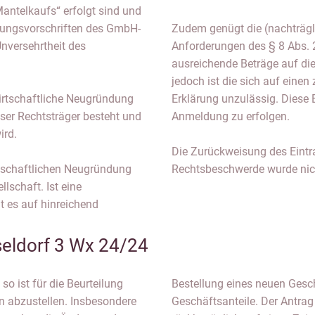
antelkaufs“ erfolgt sind und
ungsvorschriften des GmbH-
Zudem genügt die (nachträgli
Unversehrtheit des
Anforderungen des § 8 Abs. 
ausreichende Beträge auf di
jedoch ist die sich auf eine
irtschaftliche Neugründung
Erklärung unzulässig. Diese 
er Rechtsträger besteht und
Anmeldung zu erfolgen.
ird.
Die Zurückweisung des Eintr
rtschaftlichen Neugründung
Rechtsbeschwerde wurde nic
lschaft. Ist eine
 es auf hinreichend
eldorf 3 Wx 24/24
o ist für die Beurteilung
 oder Veräußerung der
n abzustellen. Insbesondere
Abs. 2 GmbHG kann nicht