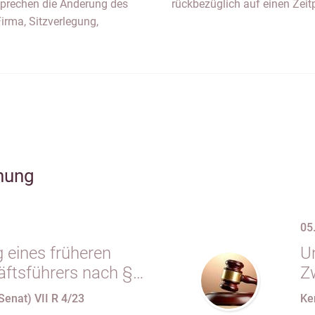
 sprechen die Änderung des
rückbezüglich auf einen Zeit
rma, Sitzverlegung,
hung
05
 eines früheren
Un
tsführers nach §
Z
.m. § 34 Abs. 1 AO
e
Senat) VII R 4/23
Ke
seiner Organstellung
E