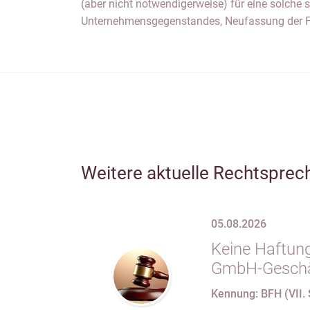
(aber nicht notwendigerweise) für eine solche
Unternehmensgegenstandes, Neufassung der Fi
Weitere aktuelle Rechtsprec
05.08.2026
Keine Haftung
GmbH-Geschäf
69 Satz 1 i.V
Kennung: BFH (VII. 
nach Verlust 