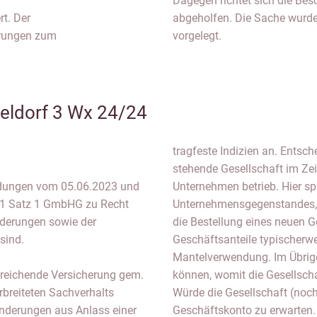
Dagegen richtet sich die Bes
t. Der
abgeholfen. Die Sache wurd
erungen zum
vorgelegt.
eldorf 3 Wx 24/24
tragfeste Indizien an. Entsch
stehende Gesellschaft im Zei
ldungen vom 05.06.2023 und
Unternehmen betrieb. Hier s
 1 Satz 1 GmbHG zu Recht
Unternehmensgegenstandes, d
nderungen sowie der
die Bestellung eines neuen 
sind.
Geschäftsanteile typischerwe
Mantelverwendung. Im Übrige
usreichende Versicherung gem.
können, womit die Gesellsch
breiteten Sachverhalts
Würde die Gesellschaft (noch
Änderungen aus Anlass einer
Geschäftskonto zu erwarten.