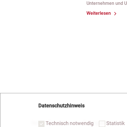
Unternehmen und 
bei fortdauer
Weiterlesen
Handelsregist
Datenschutzhinweis
Notar Dresden
Fachgebiete
Technisch notwendig
Statistik