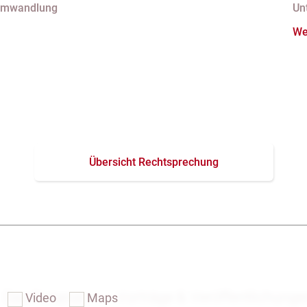
Umwandlung
Un
nder Eintragung im
A
We
er
N
Ge
Übersicht Rechtsprechung
Das Notariat
Vorträge & Veröffentlichung
Video
Maps