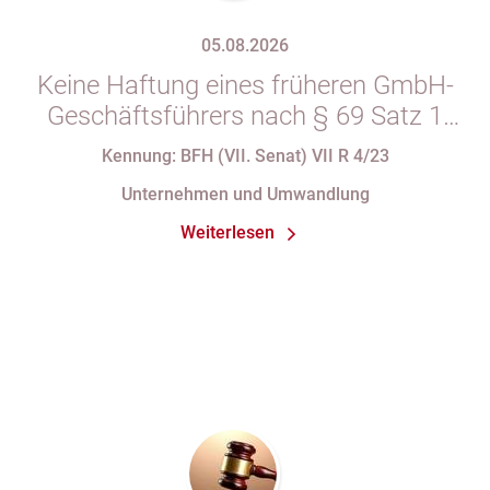
05.08.2026
Keine Haftung eines früheren GmbH-
Geschäftsführers nach § 69 Satz 1
i.V.m. § 34 Abs. 1 AO nach Verlust
Kennung: BFH (VII. Senat) VII R 4/23
seiner Organstellung bei fortdauernder
Unternehmen und Umwandlung
Eintragung im Handelsregister
Weiterlesen