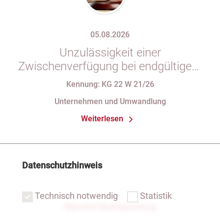
05.08.2026
Unzulässigkeit einer
Zwischenverfügung bei endgültigem
Eintragungshindernis und
Kennung: KG 22 W 21/26
Anforderungen an die Namensgebung
Unternehmen und Umwandlung
einer eGbR im Gesellschaftsregister
Weiterlesen
Datenschutzhinweis
Technisch notwendig
Statistik
Übersicht Rechtsprechung