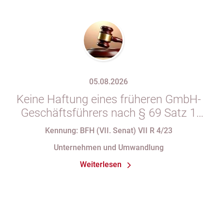
05.08.2026
Keine Haftung eines früheren GmbH-
Geschäftsführers nach § 69 Satz 1
i.V.m. § 34 Abs. 1 AO nach Verlust
Kennung: BFH (VII. Senat) VII R 4/23
seiner Organstellung bei fortdauernder
Unternehmen und Umwandlung
Eintragung im Handelsregister
Weiterlesen