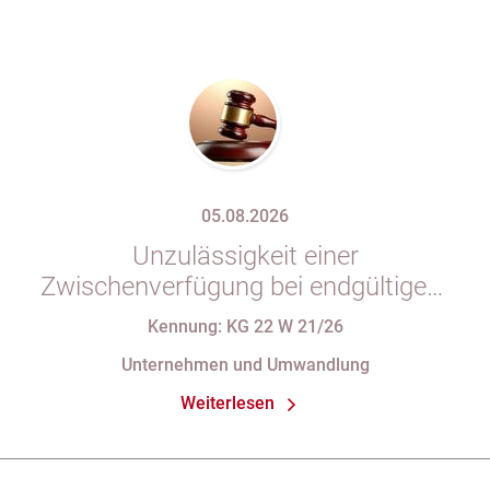
05.08.2026
Unzulässigkeit einer
Zwischenverfügung bei endgültigem
Eintragungshindernis und
Kennung: KG 22 W 21/26
Anforderungen an die Namensgebung
Unternehmen und Umwandlung
einer eGbR im Gesellschaftsregister
Weiterlesen