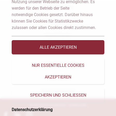
Nutzung unserer Webseite zu ermöglichen. Es
Notar Dresden
werden für den Betrieb der Seite
notwendige Cookies gesetzt. Darüber hinaus
können Sie Cookies für Statistikzwecke
Fachgebiete
zulassen oder allen Cookies direkt zustimmen.
Das Notariat
ALLE AKZEPTIEREN
Vorträge & Veröffentlichungen
Videos & Podcast
NUR ESSENTIELLE COOKIES
AKZEPTIEREN
Aktuelles
Formularservice
SPEICHERN UND SCHLIESSEN
© Heckschen & Salomon - Notare 2026
Datenschutzerklärung