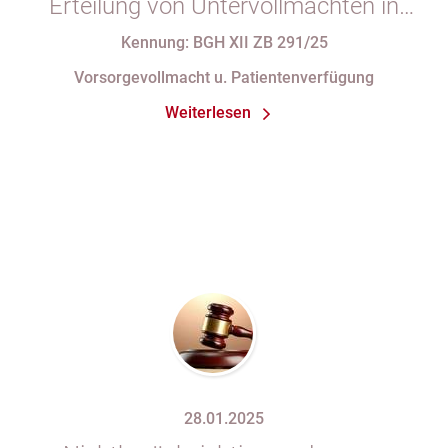
Erteilung von Untervollmachten in
einer formularmäßigen
Kennung: BGH XII ZB 291/25
Vorsorgevollmacht
Vorsorgevollmacht u. Patientenverfügung
Weiterlesen
28.01.2025