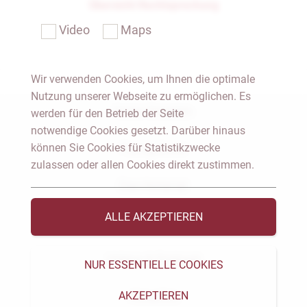
Übersicht Rechtsprechung
Video
Maps
Wir verwenden Cookies, um Ihnen die optimale
Nutzung unserer Webseite zu ermöglichen. Es
Notar Dresden
werden für den Betrieb der Seite
notwendige Cookies gesetzt. Darüber hinaus
können Sie Cookies für Statistikzwecke
Fachgebiete
zulassen oder allen Cookies direkt zustimmen.
Das Notariat
ALLE AKZEPTIEREN
Vorträge & Veröffentlichungen
Videos & Podcast
NUR ESSENTIELLE COOKIES
AKZEPTIEREN
Aktuelles