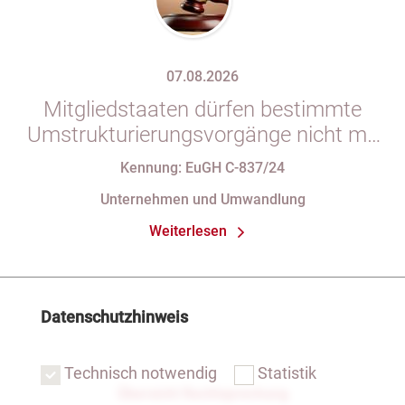
07.08.2026
Mitgliedstaaten dürfen bestimmte
Umstrukturierungsvorgänge nicht mit
indirekten Steuern belasten
Kennung: EuGH C-837/24
Unternehmen und Umwandlung
Weiterlesen
Datenschutzhinweis
Technisch notwendig
Statistik
Übersicht Rechtsprechung