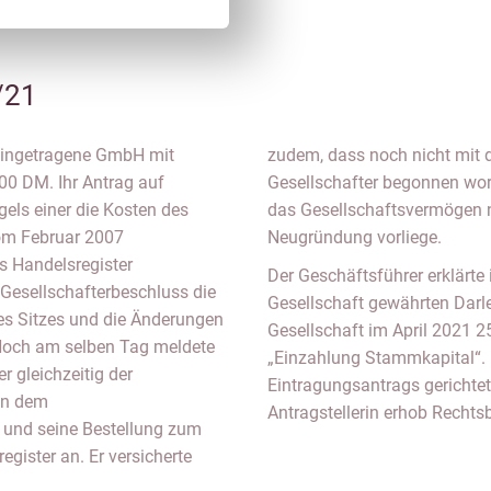
/21
r eingetragene GmbH mit
 des Vermögens an die
00 DM. Ihr Antrag auf
hkeiten der Gesellschaft
els einer die Kosten des
nd keine wirtschaftliche
om Februar 2007
Neugründung vorliege.
s Handelsregister
Der Geschäftsführer erklärte
 Gesellschafterbeschluss die
Gesellschaft gewährten Darle
res Sitzes und die Änderungen
Gesellschaft im April 2021
och am selben Tag meldete
„Einzahlung Stammkapital“.
r gleichzeitig der
Eintragungsantrags gerichtet
 in dem
Antragstellerin erhob Recht
 und seine Bestellung zum
gister an. Er versicherte