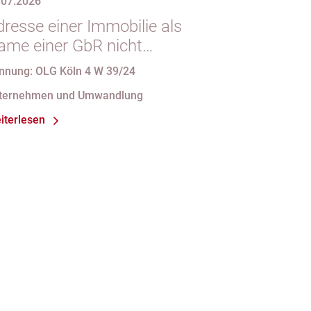
.07.2026
dresse einer Immobilie als
ame einer GbR nicht
intragungsfähig
nnung: OLG Köln 4 W 39/24
ternehmen und Umwandlung
iterlesen