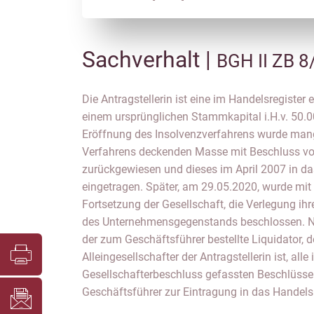
Sachverhalt |
BGH II ZB 8
Die Antragstellerin ist eine im Handelsregiste
zudem, dass noch nicht mit der Verteilung
einem ursprünglichen Stammkapital i.H.v. 50.0
Gesellschafter begonnen worden sei, die Verbindlic
Eröffnung des Insolvenzverfahrens wurde mang
das Gesellschaftsvermögen nicht übersteigen u
Verfahrens deckenden Masse mit Beschluss v
zurückgewiesen und dieses im April 2007 in da
eingetragen. Später, am 29.05.2020, wurde mit
Fortsetzung der Gesellschaft, die Verlegung ih
des Unternehmensgegenstands beschlossen. N
der zum Geschäftsführer bestellte Liquidator, de
Alleingesellschafter der Antragstellerin ist, alle
Gesellschafterbeschluss gefassten Beschlüsse
Geschäftsführer zur Eintragung in das Handelsre