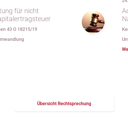
24
ung für nicht
A
pitalertragsteuer
N
e
en 43 O 18215/19
Ke
Umwandlung
Un
We
Übersicht Rechtsprechung