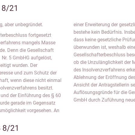
 8/21
g, aber unbegründet.
einer Erweiterung der gesetz
bestehe kein Bedürfnis. Insb
terbeschluss fortgesetzt
dass keine gesetzliche Prüfun
verfahrens mangels Masse
überwunden ist, weshalb eine
de. Denn die Gesellschaft
Gesellschafterbeschluss bes
1 Nr. 5 GmbHG aufgelöst,
ob die Unzulänglichkeit der 
itigt wurden. Der
des Insolvenzverfahrens erke
teresse und zum Schutz der
Ablehnung der Eröffnung des
haft, wenn diese nicht einmal
Ansicht der Antragstellerin se
solvenzverfahrens besitzt.
Auflösungsgründe für die Ges
O und der Einführung des § 60
GmbH durch Zuführung neuer
wurde gerade im Gegensatz
smöglichkeit vorgesehen. An
B 8/21