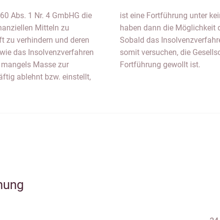
 60 Abs. 1 Nr. 4 GmbHG die
öglich. Die Gesellschafter
nanziellen Mitteln zu
esellschaft verpasst.
ft zu verhindern und deren
sollten die Gesellschafter
, wie das Insolvenzverfahren
n auszustatten, sofern eine
en mangels Masse zur
Fortführung gewollt ist.
tig ablehnt bzw. einstellt,
hung