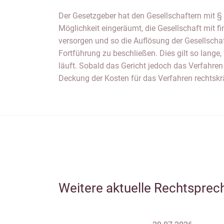
Der Gesetzgeber hat den Gesellschaftern mit §
ist eine Fortführung unter keinen Umständen m
Möglichkeit eingeräumt, die Gesellschaft mit fi
haben dann die Möglichkeit der Fortsetzung der G
versorgen und so die Auflösung der Gesellscha
Sobald das Insolvenzverfahren eröffnet wurde, 
Fortführung zu beschließen. Dies gilt so lange
somit versuchen, die Gesellschaft mit Vermöge
läuft. Sobald das Gericht jedoch das Verfahr
Deckung der Kosten für das Verfahren rechtskräf
Weitere aktuelle Rechtsprec