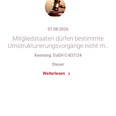
07.08.2026
Mitgliedstaaten dürfen bestimmte
Umstrukturierungsvorgänge nicht mit
indirekten Steuern belasten
Kennung: EuGH C-837/24
Steuer
Weiterlesen