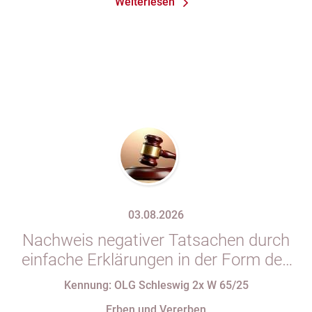
Weiterlesen
03.08.2026
Nachweis negativer Tatsachen durch
einfache Erklärungen in der Form des
§ 29 GBO (hier: Nichtgeltendmachung
Kennung: OLG Schleswig 2x W 65/25
des Pflichtteils)
Erben und Vererben