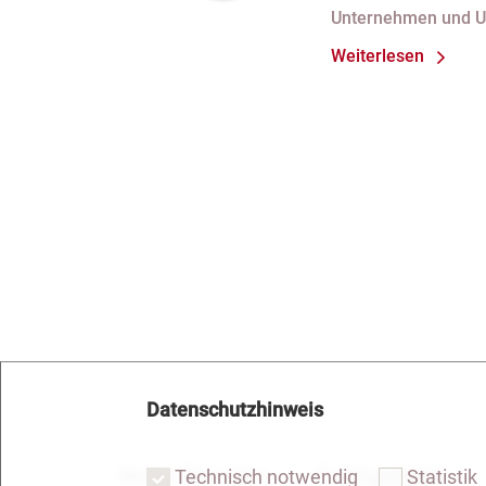
nach Verlust 
Unternehmen und 
bei fortdauer
Weiterlesen
Handelsregist
Datenschutzhinweis
Notar Dresden
Fachgebiete
Technisch notwendig
Statistik