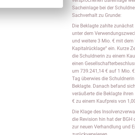
versprochenen Bareinlage wer
Sacheinlage bei der Schuldner
Sachverhalt zu Grunde:
Die Beklagte zahlte zunächst
unter dem Verwendungszweck
und weitere 3 Mio. € mit de
Kapitalrücklage“ ein. Kurze Z
die Schuldnerin zu einem Kauf
einen Gesellschafterbeschlu
um 739.241,14 € auf 1 Mio. €
Tag überwies die Schuldnerin 
Beklagte. Danach befand sich
veräußerte die Beklagte ihren
€ zu einem Kaufpreis von 1,00
Die Klage des Insolvenzverwal
die Revision hin hat der BGH
zur neuen Verhandlung und E
zurückverwiesen.