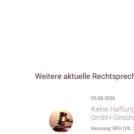
Weitere aktuelle Rechtsprec
05.08.2026
Keine Haftung
GmbH-Geschäf
69 Satz 1 i.V
Kennung: BFH (VII. 