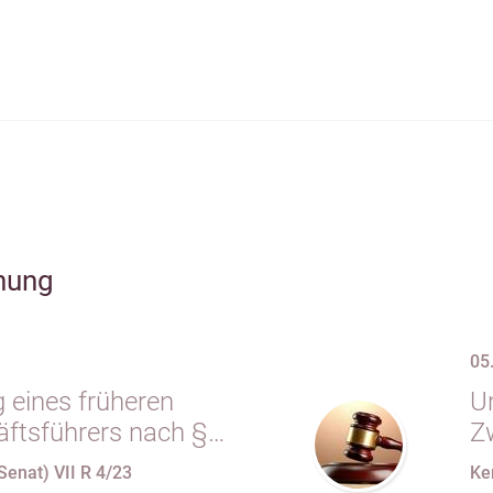
hung
05
 eines früheren
Un
tsführers nach §
Z
.m. § 34 Abs. 1 AO
e
Senat) VII R 4/23
Ke