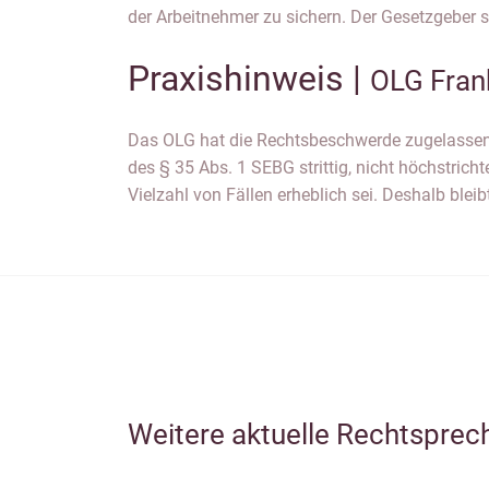
der Arbeitnehmer zu sichern. Der Gesetzgeber 
Praxishinweis |
OLG Fran
Das OLG hat die Rechtsbeschwerde zugelassen,
ob die SE hier in Beschwerde geht und sodann
des § 35 Abs. 1 SEBG strittig, nicht höchstrichte
Vielzahl von Fällen erheblich sei. Deshalb ble
Weitere aktuelle Rechtsprec