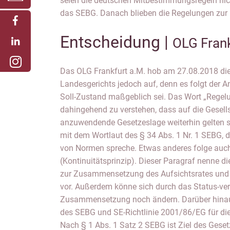
seien die deutschen Mitbestimmungsregeln ni
das SEBG. Danach blieben die Regelungen zu
Entscheidung |
OLG Frank
Das OLG Frankfurt a.M. hob am 27.08.2018 di
besonders schutzwürdig an. Es sollen auch Rechte g
Landesgerichts jedoch auf, denn es folgt der An
bisher nicht wahrgenommen, erkannt oder ausgeü
Soll-Zustand maßgeblich sei. Das Wort „Regelu
auf den Ist- Zustand führe dies somit, zu einer
dahingehend zu verstehen, dass auf die Gesel
einer Sicherung der erworbenen Rechte. 
anzuwendende Gesetzeslage weiterhin gelten so
Erwägungen der Rechtssicherheit die Meinun
mit dem Wortlaut des § 34 Abs. 1 Nr. 1 SEBG,
nämlich, was bei eingeleiteten Statusverfahren g
von Normen spreche. Etwas anderes folge auch
zum Abschluss des Verfahrens der Aufsich
(Kontinuitätsprinzip). Dieser Paragraf nenne di
Zusammensetzung rechtmäßig bleibe. Die Geg
zur Zusammensetzung des Aufsichtsrates und g
willkürlichen Ergebnissen führen, denn di
vor. Außerdem könne sich durch das Status-ver
unbegründete Rechtsmittel in einem Statusverf
Zusammensetzung noch ändern. Darüber hina
hätten die Parteien keinen Einfluss auf die Da
des SEBG und SE-Richtlinie 2001/86/EG für die
Nach § 1 Abs. 1 Satz 2 SEBG ist Ziel des Gese