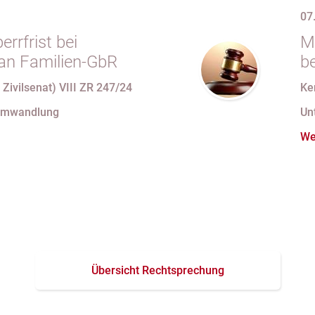
07
rrfrist bei
M
an Familien-GbR
b
U
 Zivilsenat) VIII ZR 247/24
Ke
mi
Umwandlung
Un
We
Übersicht Rechtsprechung