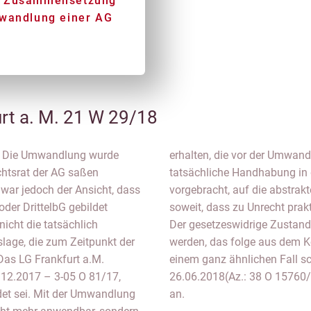
e Zusammensetzung
mwandlung einer AG
rt a. M. 21 W 29/18
E. Die Umwandlung wurde
erdings komme es auf die
htsrat der AG saßen
 und eben nicht, wie
r war jedoch der Ansicht, dass
§ 35 Abs. 1 SEBG gehe sogar
der DrittelbG gebildet
 anwendet wurden seien.
icht die tatsächlich
sverfahren korrigiert
lage, die zum Zeitpunkt der
p nach § 96 Abs. 4 AktG. In
as LG Frankfurt a.M.
das LG München I am
1.12.2017 – 3-05 O 81/17,
im Ergebnis dieser Ansicht
det sei. Mit der Umwandlung
an.