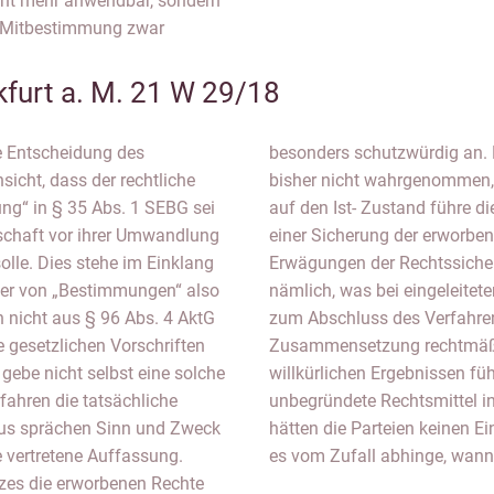
cht mehr anwendbar, sondern
r Mitbestimmung zwar
furt a. M. 21 W 29/18
e Entscheidung des
eschützt werden, die
sicht, dass der rechtliche
bt wurden. Beim Abstellen
ng“ in § 35 Abs. 1 SEBG sei
 Verkürzung und eben nicht zu
lschaft vor ihrer Umwandlung
Des Weiteren unterstützen
lle. Dies stehe im Einklang
g. Fraglich sei ansonsten
 der von „Bestimmungen“ also
elte. Hier sei es so, dass bis
 nicht aus § 96 Abs. 4 AktG
tsrat in seiner konkreten
e gesetzlichen Vorschriften
enansicht würde zudem zu
ebe nicht selbst eine solche
e Gesellschaft könne bspw.
fahren die tatsächliche
ahren einlegen. Auch so
us sprächen Sinn und Zweck
uer solcher Verfahren, sodass
 vertretene Auffassung.
es vom Zufall abhinge, wann 
tzes die erworbenen Rechte