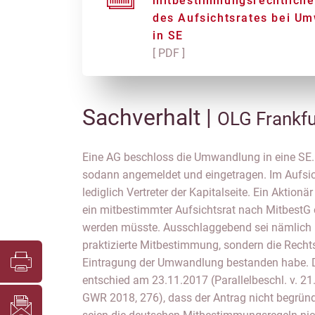
mitbestimmungsrechtlich
des Aufsichtsrates bei U
in SE
[ PDF ]
Sachverhalt |
OLG Frankfu
Eine AG beschloss die Umwandlung in eine S
erhalten, die vor der Umwandlung galten, all
sodann angemeldet und eingetragen. Im Aufsic
tatsächliche Handhabung in der Gesellschaft an
lediglich Vertreter der Kapitalseite. Ein Aktionä
vorgebracht, auf die abstrakte Rechtslage. 
ein mitbestimmter Aufsichtsrat nach MitbestG o
soweit, dass zu Unrecht praktizierte Vorschriften
werden müsste. Ausschlaggebend sei nämlich n
Der gesetzeswidrige Zustand müsse vor dem Statu
praktizierte Mitbestimmung, sondern die Rechts
werden, das folge aus dem Kontinuitätsprinzi
Eintragung der Umwandlung bestanden habe. D
einem ganz ähnlichen Fall schloss sich 
entschied am 23.11.2017 (Parallelbeschl. v. 2
26.06.2018(Az.: 38 O 15760/17, ZIP 2018, 1546) 
GWR 2018, 276), dass der Antrag nicht begrün