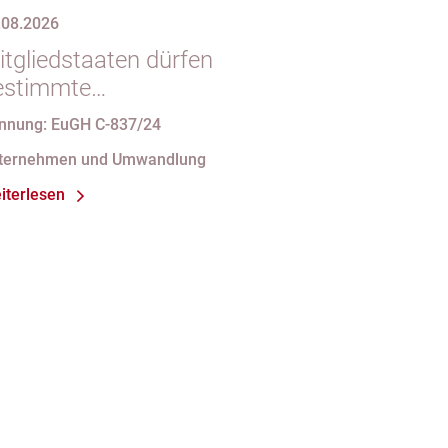
.08.2026
itgliedstaaten dürfen
estimmte
mstrukturierungsvorgänge nicht
nnung: EuGH C-837/24
t indirekten Steuern belasten
ternehmen und Umwandlung
iterlesen