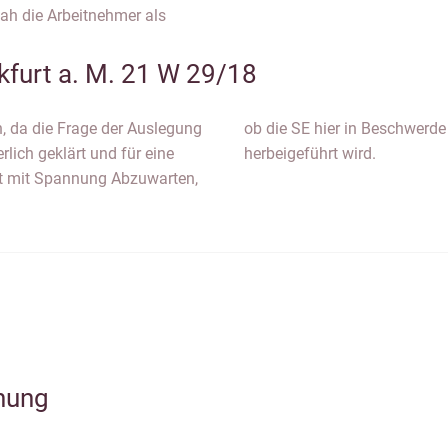
sah die Arbeitnehmer als
kfurt a. M. 21 W 29/18
 da die Frage der Auslegung
 höchstrichterliche Klärung
rlich geklärt und für eine
herbeigeführt wird.
ibt mit Spannung Abzuwarten,
hung