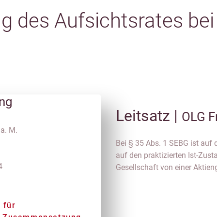
 des Aufsichtsrates be
ung
Leitsatz |
OLG F
a. M.
Bei § 35 Abs. 1 SEBG ist auf 
auf den praktizierten Ist-Zu
4
Gesellschaft von einer Aktieng
 für