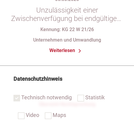
Unzulässigkeit einer
Zwischenverfügung bei endgültigem
Eintragungshindernis und
Kennung: KG 22 W 21/26
Anforderungen an die Namensgebung
Unternehmen und Umwandlung
einer eGbR im Gesellschaftsregister
Weiterlesen
Datenschutzhinweis
Technisch notwendig
Statistik
Übersicht Rechtsprechung
Video
Maps