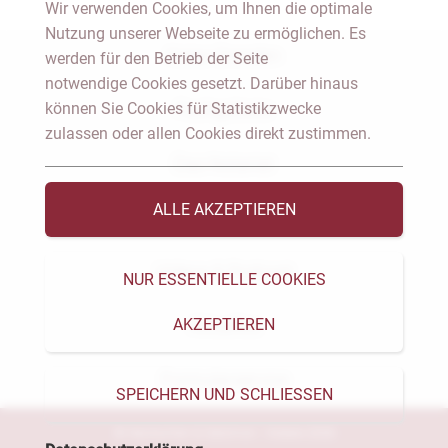
Wir verwenden Cookies, um Ihnen die optimale
Nutzung unserer Webseite zu ermöglichen. Es
Notar Dresden
werden für den Betrieb der Seite
notwendige Cookies gesetzt. Darüber hinaus
können Sie Cookies für Statistikzwecke
Fachgebiete
zulassen oder allen Cookies direkt zustimmen.
Das Notariat
ALLE AKZEPTIEREN
Vorträge & Veröffentlichungen
Videos & Podcast
NUR ESSENTIELLE COOKIES
AKZEPTIEREN
Aktuelles
Formularservice
SPEICHERN UND SCHLIESSEN
© Heckschen & Salomon - Notare 2026