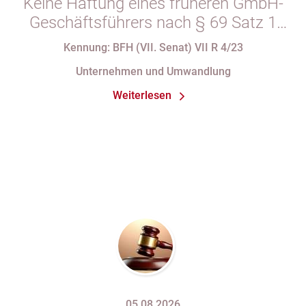
Keine Haftung eines früheren GmbH-
Geschäftsführers nach § 69 Satz 1
i.V.m. § 34 Abs. 1 AO nach Verlust
Kennung: BFH (VII. Senat) VII R 4/23
seiner Organstellung bei fortdauernder
Unternehmen und Umwandlung
Eintragung im Handelsregister
Weiterlesen
05.08.2026