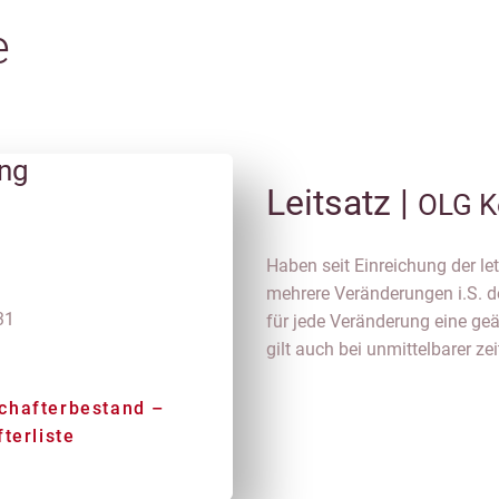
e
ung
Leitsatz |
OLG K
Haben seit Einreichung der le
mehrere Veränderungen i.S. d
31
für jede Veränderung eine geä
gilt auch bei unmittelbarer ze
chafterbestand –
terliste