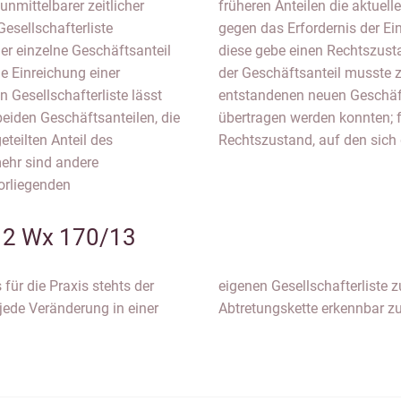
nmittelbarer zeitlicher
en sind. Auch lässt sich
esellschafterliste
iste nicht einwenden,
er einzelne Geschäftsanteil
 so nie gegeben habe. Denn
ie Einreichung einer
n, bevor die hieraus
n Gesellschafterliste lässt
ie neuen Gesellschafter
beiden Geschäftsanteilen, die
ogische Sekunde war der
teilten Anteil des
Rechtszustand, auf den sich 
ehr sind andere
orliegenden
 2 Wx 170/13
für die Praxis stehts der
, um so eine lückenlose
jede Veränderung in einer
Abtretungskette erkennbar z