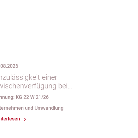
.08.2026
zulässigkeit einer
wischenverfügung bei
ndgültigem
nnung: KG 22 W 21/26
intragungshindernis und
ternehmen und Umwandlung
nforderungen an die
iterlesen
amensgebung einer eGbR im
sellschaftsregister