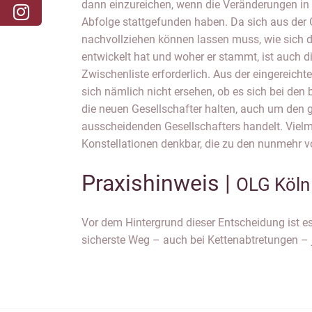
dann einzureichen, wenn die Veränderungen in u
früheren Anteilen die aktuellen Anteile entstand
Abfolge stattgefunden haben. Da sich aus der G
gegen das Erfordernis der Einreichung einer Zwischenl
nachvollziehen können lassen muss, wie sich d
diese gebe einen Rechtszustand wieder, den es
entwickelt hat und woher er stammt, ist auch d
der Geschäftsanteil musste zunächst geteilt werde
Zwischenliste erforderlich. Aus der eingereichte
entstandenen neuen Geschäftsanteile auf d
sich nämlich nicht ersehen, ob es sich bei den 
übertragen werden konnten; für eine l
die neuen Gesellschafter halten, auch um den ge
ausscheidenden Gesellschafters handelt. Vielm
Konstellationen denkbar, die zu den nunmehr v
Praxishinweis |
OLG Köln
Vor dem Hintergrund dieser Entscheidung ist es 
eigenen Gesellschafterliste zu dokumentieren
sicherste Weg – auch bei Kettenabtretungen – 