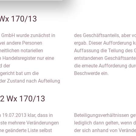
 Wx 170/13
er GmbH wurde zunächst in
beiden neuen Gesellschafter
wei andere Personen
ach, weil nach seiner
itlichen notariellen
die Abtretung der neu
 Handelsregister nur eine
ksam geworden seien. Gegen
d der
 Notar
gericht bat um die
Beschwerde ein.
 der Zustand nach Aufteilung
 2 Wx 170/13
 19.07.2013 klar, dass in
nten. Etwas anderes kann
 Liste mehrere Veränderungen
llschafterliste einreicht, in
e geänderte Liste selbst
nnen lässt, aus welchen