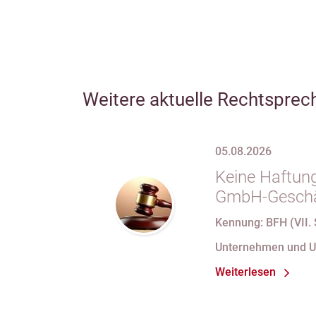
Weitere aktuelle Rechtsprec
05.08.2026
Keine Haftung
GmbH-Geschäf
69 Satz 1 i.V
Kennung: BFH (VII. 
nach Verlust 
Unternehmen und 
bei fortdauer
Weiterlesen
Handelsregist