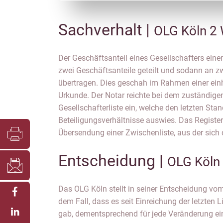
Sachverhalt |
OLG Köln 2
Der Geschäftsanteil eines Gesellschafters ein
des Geschäftsanteils, aber vor Abtretung an die 
zwei Geschäftsanteile geteilt und sodann an z
ergab. Dieser Aufforderung kam der Notar nicht n
übertragen. Dies geschah im Rahmen einer einhe
Auffassung die Teilung des Geschäftsanteils und 
Urkunde. Der Notar reichte bei dem zuständigen
entstandenen Geschäftsanteile gleichzeitig wir
Gesellschafterliste ein, welche den letzten Stan
die erneute Aufforderung durch das Registergerichts legt der
Beteiligungsverhältnisse auswies. Das Register
Übersendung einer Zwischenliste, aus der sich
Entscheidung |
OLG Köln
Das OLG Köln stellt in seiner Entscheidung vom
Beteiligungsverhältnissen geführt haben kön
dem Fall, dass es seit Einreichung der letzten
lediglich dann gelten, wenn der Notar eine Gese
gab, dementsprechend für jede Veränderung ein
der sich anhand von Veränderungsspalten erke