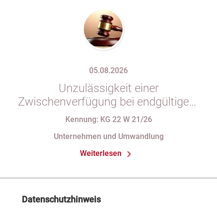
05.08.2026
Unzulässigkeit einer
Zwischenverfügung bei endgültigem
Eintragungshindernis und
Kennung: KG 22 W 21/26
Anforderungen an die Namensgebung
Unternehmen und Umwandlung
einer eGbR im Gesellschaftsregister
Weiterlesen
Datenschutzhinweis