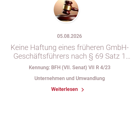
05.08.2026
Keine Haftung eines früheren GmbH-
Geschäftsführers nach § 69 Satz 1
i.V.m. § 34 Abs. 1 AO nach Verlust
Kennung: BFH (VII. Senat) VII R 4/23
seiner Organstellung bei fortdauernder
Unternehmen und Umwandlung
Eintragung im Handelsregister
Weiterlesen