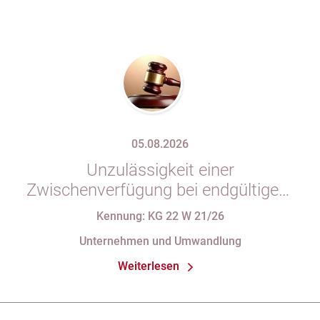
05.08.2026
Unzulässigkeit einer
Zwischenverfügung bei endgültigem
Eintragungshindernis und
Kennung: KG 22 W 21/26
Anforderungen an die Namensgebung
Unternehmen und Umwandlung
einer eGbR im Gesellschaftsregister
Weiterlesen