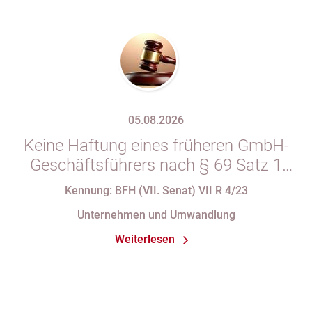
05.08.2026
Keine Haftung eines früheren GmbH-
Geschäftsführers nach § 69 Satz 1
i.V.m. § 34 Abs. 1 AO nach Verlust
Kennung: BFH (VII. Senat) VII R 4/23
seiner Organstellung bei fortdauernder
Unternehmen und Umwandlung
Eintragung im Handelsregister
Weiterlesen