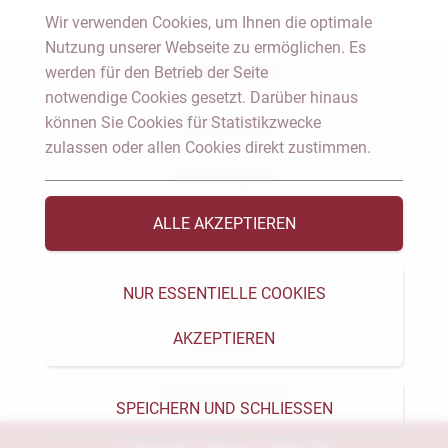
Wir verwenden Cookies, um Ihnen die optimale
Nutzung unserer Webseite zu ermöglichen. Es
Notar Dresden
werden für den Betrieb der Seite
notwendige Cookies gesetzt. Darüber hinaus
können Sie Cookies für Statistikzwecke
Fachgebiete
zulassen oder allen Cookies direkt zustimmen.
Das Notariat
ALLE AKZEPTIEREN
Vorträge & Veröffentlichungen
Videos & Podcast
NUR ESSENTIELLE COOKIES
AKZEPTIEREN
Aktuelles
Formularservice
SPEICHERN UND SCHLIESSEN
© Heckschen & Salomon - Notare 2026