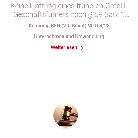
Keine Haftung eines früheren GmbH-
Geschäftsführers nach § 69 Satz 1
i.V.m. § 34 Abs. 1 AO nach Verlust
Kennung: BFH (VII. Senat) VII R 4/23
seiner Organstellung bei fortdauernder
Unternehmen und Umwandlung
Eintragung im Handelsregister
Weiterlesen