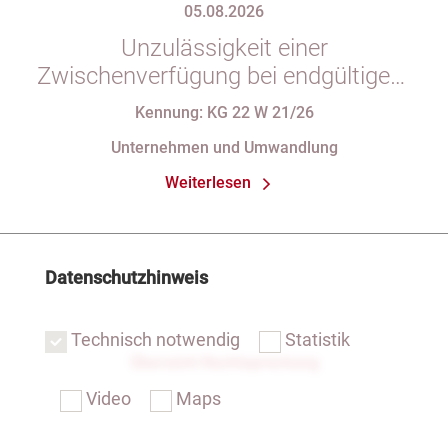
05.08.2026
Unzulässigkeit einer
Zwischenverfügung bei endgültigem
Eintragungshindernis und
Kennung: KG 22 W 21/26
Anforderungen an die Namensgebung
Unternehmen und Umwandlung
einer eGbR im Gesellschaftsregister
Weiterlesen
Datenschutzhinweis
Technisch notwendig
Statistik
Übersicht Rechtsprechung
Video
Maps