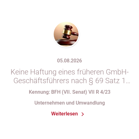
05.08.2026
Keine Haftung eines früheren GmbH-
Geschäftsführers nach § 69 Satz 1
i.V.m. § 34 Abs. 1 AO nach Verlust
Kennung: BFH (VII. Senat) VII R 4/23
seiner Organstellung bei fortdauernder
Unternehmen und Umwandlung
Eintragung im Handelsregister
Weiterlesen