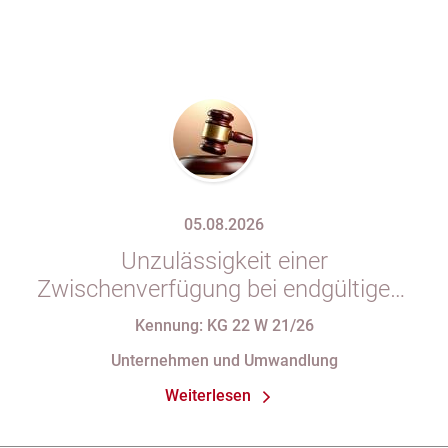
05.08.2026
Unzulässigkeit einer
Zwischenverfügung bei endgültigem
Eintragungshindernis und
Kennung: KG 22 W 21/26
Anforderungen an die Namensgebung
Unternehmen und Umwandlung
einer eGbR im Gesellschaftsregister
Weiterlesen