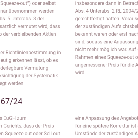
Squeeze-out“) oder selbst
insbesondere dann in Betrach
tionär übernommen werden
Abs. 4 Unterabs. 2 RL 2004
Abs. 5 Unterabs. 3 der
gerechtfertigt hätten. Vorau
sätzlich vermutet wird, dass
der zuständigen Aufsichtsb
b der verbleibenden Aktien
bekannt waren oder erst na
sind, sodass eine Anpassung
nicht mehr möglich war. Auf 
 der Richtlinienbestimmung in
Rahmen eines Squeeze-out od
utig erkennen lässt, ob es
angemessener Preis für die A
widerlegbare Vermutung
wird.
cksichtigung der Systematik
legt werden.
567/24
des EuGH zum
. Voraussetzung
Gerichts, dass der Preis
 dass diese preisrelevanten
n Squeeze-out oder Sell-out
m Übernahmeverfahren nicht