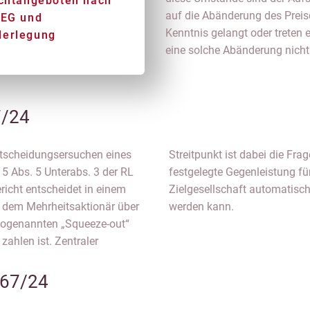
ichtangeboten nach
auf die Abänderung des Preise
/EG und
Kenntnis gelangt oder treten
derlegung
eine solche Abänderung nicht 
7/24
ntscheidungsersuchen eines
hmen eines Pflichtangebots
5 Abs. 5 Unterabs. 3 der RL
rnahme von Aktien einer
cht entscheidet in einem
 oder gerichtlich überprüft
d dem Mehrheitsaktionär über
werden kann.
sogenannten „Squeeze-out“
zahlen ist. Zentraler
67/24