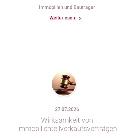
Fertigstellung“ trotz im
Immobilien und Bauträger
Abnahmeprotokoll festgehaltener
Weiterlesen
Mängel am Sondereigentum
27.07.2026
Wirksamkeit von
Immobilienteilverkaufsverträgen