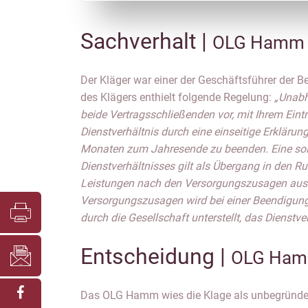
Sachverhalt |
OLG Hamm I
Der Kläger war einer der Geschäftsführer der B
des Klägers enthielt folgende Regelung:
„Unabh
beide Vertragsschließenden vor, mit Ihrem Eintr
Dienstverhältnis durch eine einseitige Erklärung
Monaten zum Jahresende zu beenden. Eine so
Dienstverhältnisses gilt als Übergang in den R
Leistungen nach den Versorgungszusagen aus. 
Versorgungszusagen wird bei einer Beendigung
durch die Gesellschaft unterstellt, das Dienstver
Entscheidung |
OLG Hamm
Das OLG Hamm wies die Klage als unbegründet
Unschädlich sei darüber hinaus, dass die betri