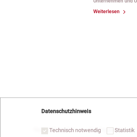
Unternehmen und 
bei fortdauer
Weiterlesen
Handelsregist
Datenschutzhinweis
Notar Dresden
Fachgebiete
Technisch notwendig
Statistik