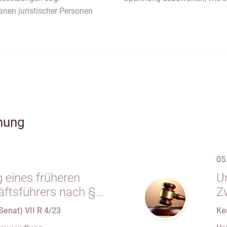
anen juristischer Personen
hung
05
 eines früheren
Un
tsführers nach §
Z
.m. § 34 Abs. 1 AO
e
Senat) VII R 4/23
Ke
seiner Organstellung
E