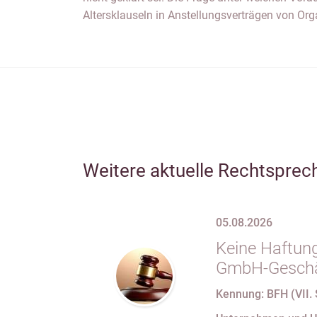
Altersklauseln in Anstellungsverträgen von Org
Weitere aktuelle Rechtsprec
05.08.2026
Keine Haftung
GmbH-Geschäf
69 Satz 1 i.V
Kennung: BFH (VII. 
nach Verlust 