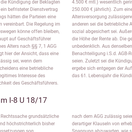
h die Kündigung der Beklagten
 ursprüngliche Vergütung (ca.
in befristeter Dienstvertrag
re sich die betriebliche
ngs hätten die Parteien eine
riebszugehörigkeit und zum
 vereinbart. Die Regelung im
ng so hoch, dass der Kläger
eswegen könne offen bleiben,
S. 3 Nr. 5 AGG auch nicht auf
haupt auf Geschäftsführer
grenze von 60 sei auch
nes Alters nach §§ 7, 1 AGG
 auch keine unangemessene
t hier der Ansicht, dass eine
iese hier überhaupt anwendbar
ulässig sei, wenn dem
klärt. Durch Auslegung
heidens eine betriebliche
 dass auch nach Eintritt in
egitimes Interesse des
das 61. Lebensjahr die Kündi
hkeit des Geschäftsführers.
 I-8 U 18/17
e Rechtssache grundsätzliche
ngesichts der Verbreitung
d höchstrichterlich bisher
Bedeutung. Daher bleibt mit
aussetzungen sog.
Spannung abzuwarten, wie s