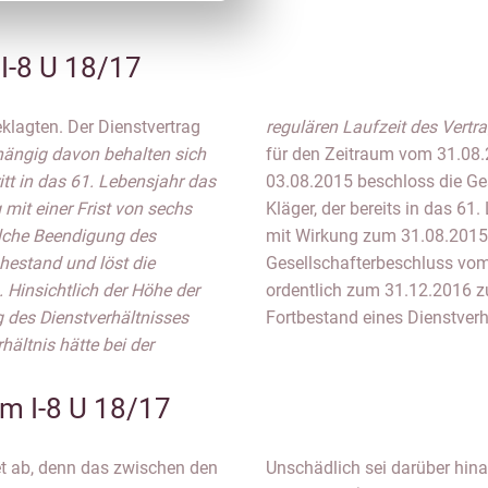
-8 U 18/17
eklagten. Der Dienstvertrag
regulären Laufzeit des Vertr
ängig davon behalten sich
für den Zeitraum vom 31.08.
itt in das 61. Lebensjahr das
03.08.2015 beschloss die Ge
 mit einer Frist von sechs
Kläger, der bereits in das 61
lche Beendigung des
mit Wirkung zum 31.08.2015
uhestand und löst die
Gesellschafterbeschluss vom
Hinsichtlich der Höhe der
ordentlich zum 31.12.2016 zu
 des Dienstverhältnisses
Fortbestand eines Dienstverh
hältnis hätte bei der
 I-8 U 18/17
 ab, denn das zwischen den
ebliche Altersversorgung (ca.