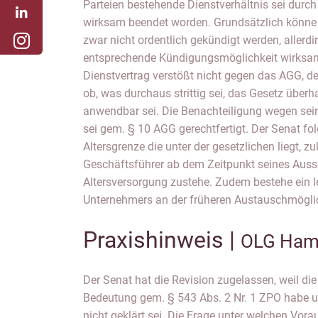
Parteien bestehende Dienstverhältnis sei durc
4.500 € mtl.) wesentlich geringer sei, als die
wirksam beendet worden. Grundsätzlich könne e
250.000 € jährlich). Zum einen orientie
zwar nicht ordentlich gekündigt werden, allerdi
Altersversorgung zulässigerweise an der Bet
entsprechende Kündigungsmöglichkeit wirksam
anderen sei die betriebliche Altersversorgu
Dienstvertrag verstößt nicht gegen das AGG, d
sozial abgesichert sei. Außerdem stelle § 10 
ob, was durchaus strittig sei, das Gesetz über
die Höhe der Rente ab. Die gesetzte Alters
anwendbar sei. Die Benachteiligung wegen sei
unbedenklich. Aus denselben Gründen liege
sei gem. § 10 AGG gerechtfertigt. Der Senat folg
Benachteiligung i.S.d. AGB-Rechts vor, falls d
Altersgrenze die unter der gesetzlichen liegt, z
seien. Zuletzt sei die Kündigung auch wirksam er
Geschäftsführer ab dem Zeitpunkt seines Aussc
ergebe sich entgegen der Auffassung des Klägers,
Altersversorgung zustehe. Zudem bestehe ein l
Unternehmers an der früheren Austauschmöglic
Praxishinweis |
OLG Hamm
Der Senat hat die Revision zugelassen, weil di
nach dem AGG zulässig seien, sei zudem a
Bedeutung gem. § 543 Abs. 2 Nr. 1 ZPO habe un
derartiger Klauseln von erheblicher praktische 
nicht geklärt sei. Die Frage unter welchen Vor