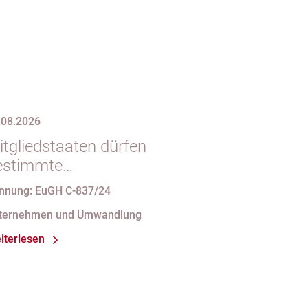
.08.2026
itgliedstaaten dürfen
estimmte
mstrukturierungsvorgänge nicht
nnung: EuGH C-837/24
t indirekten Steuern belasten
ternehmen und Umwandlung
iterlesen