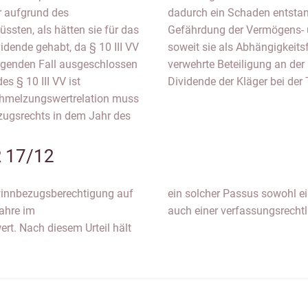
r aufgrund des
dadurch ein Schaden entstan
ssten, als hätten sie für das
Gefährdung der Vermögens- u
idende gehabt, da § 10 III VV
soweit sie als Abhängigkeitsfol
iegenden Fall ausgeschlossen
verwehrte Beteiligung an der
s § 10 III VV ist
Dividende der Kläger bei der
chmelzungswertrelation muss
ezugsrechts in dem Jahr des
R 17/12
winnbezugsberechtigung auf
- oder Nichtigkeitsklage als
jahre im
auch einer verfassungsrecht
t. Nach diesem Urteil hält