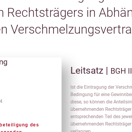
 Rechtsträgers in Abhän
en Verschmelzungsvertr
ung
Leitsatz |
BGH I
Ist die Eintragung der Versc
Bedingung für eine Gewinnber
34
diese, so können die Anteils
übernehmenden Rechtsträger
entsprechenden Teil des jewe
übernehmenden Rechtsträger 
beteiligung des
verlangen.