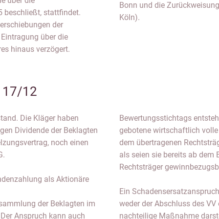
e über die
Bonn und die Zurückweisung
eschließt, stattfindet.
Köln).
Verschiebungen der
 Eintragung über die
es hinaus verzögert.
R 17/12
stand. Die Kläger haben
Bewertungsstichtags entsteht
igen Dividende der Beklagten
gebotene wirtschaftlich voll
lzungsvertrag, noch einen
dem übertragenen Rechtsträge
G.
als seien sie bereits ab de
Rechtsträger gewinnbezugsbe
ndenzahlung als Aktionäre
Ein Schadensersatzanspruch 
sammlung der Beklagten im
weder der Abschluss des VV 
. Der Anspruch kann auch
nachteilige Maßnahme darstel