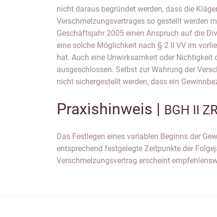
nicht daraus begründet werden, dass die Kläge
Verschmelzungsvertrages so gestellt werden mü
Geschäftsjahr 2005 einen Anspruch auf die Div
eine solche Möglichkeit nach § 2 II VV im vorl
hat. Auch eine Unwirksamkeit oder Nichtigkeit de
ausgeschlossen. Selbst zur Wahrung der Vers
nicht sichergestellt werden, dass ein Gewinnb
Praxishinweis |
BGH II Z
Das Festlegen eines variablen Beginns der Ge
ein solcher Passus sowohl einer Unwirksamkeits
entsprechend festgelegte Zeitpunkte der Folge
Verschmelzungsvertrag erscheint empfehlenswer