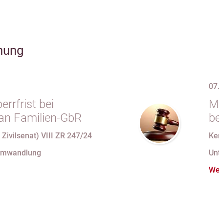
hung
07
rrfrist bei
M
an Familien-GbR
b
U
 Zivilsenat) VIII ZR 247/24
Ke
mi
Umwandlung
Un
We