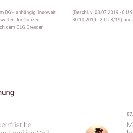
eim BGH anhängig. Insoweit
em OLG Stuttgart (Urt. v.
zuwarten. Im Ganzen
30.10.2019 - 20 U 8/19) ang
sich dem OLG Dresden
hung
07
rrfrist bei
M