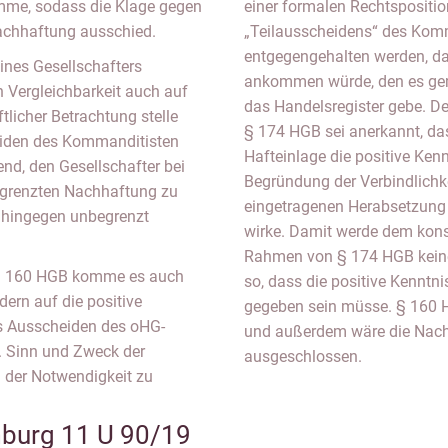
omme, sodass die Klage gegen
einer formalen Rechtspositio
Nachhaftung ausschied.
„Teilausscheidens“ des Komm
entgegengehalten werden, da
ines Gesellschafters
ankommen würde, den es gemä
 Vergleichbarkeit auch auf
das Handelsregister gebe. 
tlicher Betrachtung stelle
§ 174 HGB sei anerkannt, das
eiden des Kommanditisten
Hafteinlage die positive Ken
end, den Gesellschafter bei
Begründung der Verbindlichk
egrenzten Nachhaftung zu
eingetragenen Herabsetzung 
s hingegen unbegrenzt
wirke. Damit werde dem konst
Rahmen von § 174 HGB keine
 § 160 HGB komme es auch
so, dass die positive Kenntn
dern auf die positive
gegeben sein müsse. § 160 HG
as Ausscheiden des oHG-
und außerdem wäre die Nac
t. Sinn und Zweck der
ausgeschlossen.
G der Notwendigkeit zu
burg 11 U 90/19