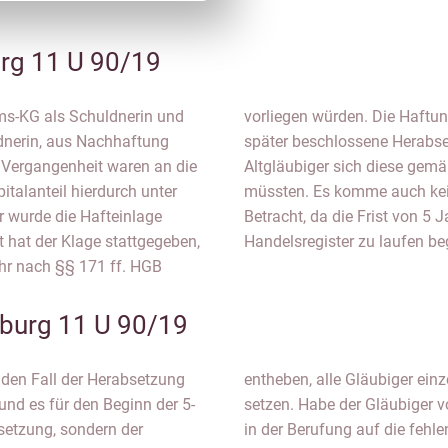
g 11 U 90/19
ums-KG als Schuldnerin und
dere auch nicht durch die
dnerin, aus Nachhaftung
e ausgeschlossen, da die
 Vergangenheit waren an die
cht entgegenhalten lassen
italanteil hierdurch unter
uss analog § 160 HGB in
r wurde die Hafteinlage
agung der Herabsetzung im
 hat der Klage stattgegeben,
Handelsregister zu laufen be
hr nach §§ 171 ff. HGB
urg 11 U 90/19
den Fall der Herabsetzung
entheben, alle Gläubiger ein
nd es für den Beginn der 5-
setzen. Habe der Gläubiger 
bsetzung, sondern der
in der Berufung auf die feh