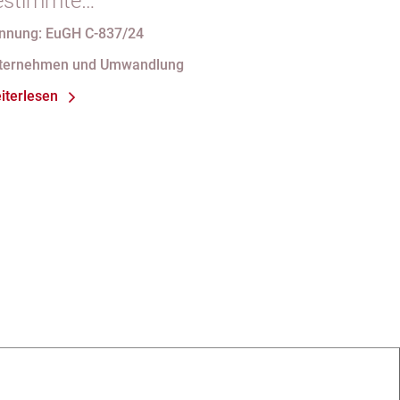
estimmte
mstrukturierungsvorgänge nicht
nnung: EuGH C-837/24
t indirekten Steuern belasten
ternehmen und Umwandlung
iterlesen