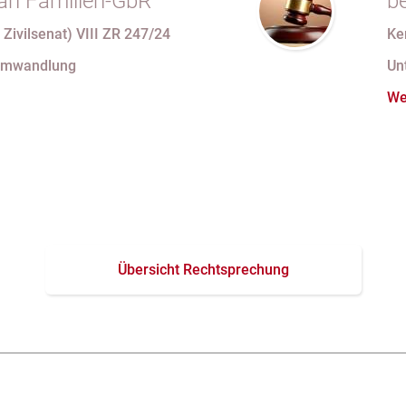
an Familien-GbR
b
U
 Zivilsenat) VIII ZR 247/24
Ke
mi
Umwandlung
Un
We
Übersicht Rechtsprechung