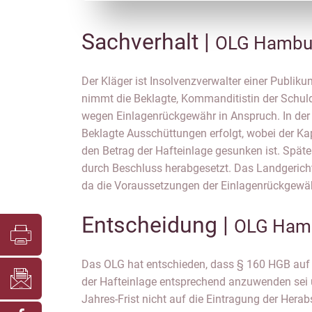
Sachverhalt |
OLG Hambur
Der Kläger ist Insolvenzverwalter einer Publik
vorliegen würden. Die Haftung wäre insbeson
nimmt die Beklagte, Kommanditistin der Schul
später beschlossene Herabsetzung der Hafteinlag
wegen Einlagenrückgewähr in Anspruch. In der
Altgläubiger sich diese gemäß § 174 HGB ni
Beklagte Ausschüttungen erfolgt, wobei der Kap
müssten. Es komme auch kein Haftungsausschl
den Betrag der Hafteinlage gesunken ist. Späte
Betracht, da die Frist von 5 Jahres erst mit Eintr
durch Beschluss herabgesetzt. Das Landgericht
da die Voraussetzungen der Einlagenrückgewä
Entscheidung |
OLG Hamb
Das OLG hat entschieden, dass § 160 HGB auf 
der Hafteinlage entsprechend anzuwenden sei u
Jahres-Frist nicht auf die Eintragung der Hera