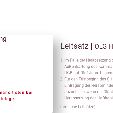
e
ung
Leitsatz |
OLG H
Im Falle der Herabsetzung 
Außenhaftung des Kommandi
HGB auf fünf Jahre begrenz
Für den Fristbeginn des § 1
Eintragung der Herabminde
abzustellen, wenn die Gläub
anditisten bei
Herabsetzung des Haftkapit
einlage
(amtliche Leitsätze)