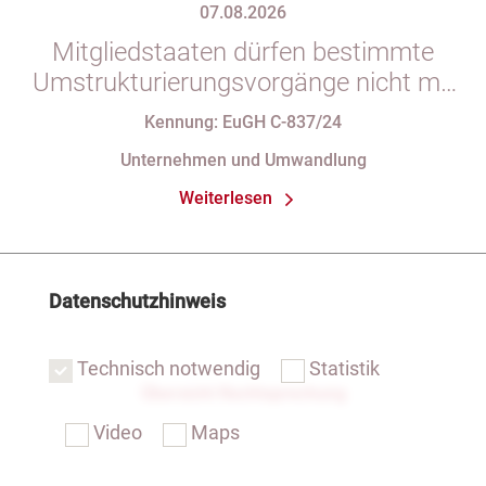
07.08.2026
Mitgliedstaaten dürfen bestimmte
Umstrukturierungsvorgänge nicht mit
indirekten Steuern belasten
Kennung: EuGH C-837/24
Unternehmen und Umwandlung
Weiterlesen
Datenschutzhinweis
Technisch notwendig
Statistik
Übersicht Rechtsprechung
Video
Maps