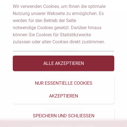
Wir verwenden Cookies, um Ihnen die optimale
Nutzung unserer Webseite zu ermöglichen. Es
Notar Dresden
werden für den Betrieb der Seite
notwendige Cookies gesetzt. Darüber hinaus
können Sie Cookies für Statistikzwecke
Fachgebiete
zulassen oder allen Cookies direkt zustimmen.
Das Notariat
ALLE AKZEPTIEREN
Vorträge & Veröffentlichungen
Videos & Podcast
NUR ESSENTIELLE COOKIES
AKZEPTIEREN
Aktuelles
Formularservice
SPEICHERN UND SCHLIESSEN
© Heckschen & Salomon - Notare 2026